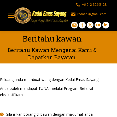
+6 012-326 5128
65mani@gmail.com
Mail
Facebook
X
YouTube
Linked
page
page
page
page
page
Beritahu kawan
opens
opens
opens
opens
opens
in
in
in
in
in
Beritahu Kawan Mengenai Kami &
new
new
new
new
new
Dapatkan Bayaran
window
window
window
window
windo
Peluang anda membuat wang dengan Kedai Emas Sayang!
Anda boleh mendapat TUNAI melalui Program Referral
eksklusif kami!
Sila isikan borang di bawah dengan maklumat anda