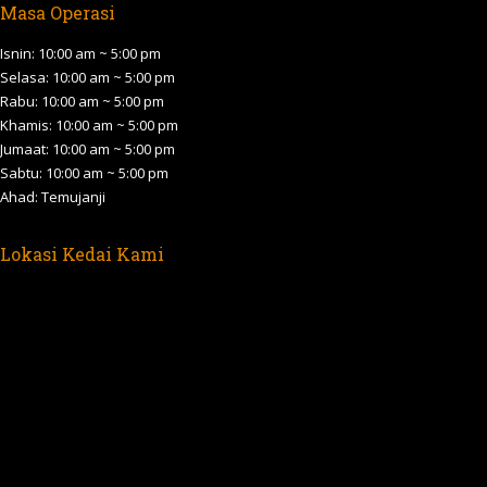
Masa Operasi
opens
opens
opens
opens
opens
in
in
in
in
in
Isnin: 10:00 am ~ 5:00 pm
new
new
new
new
new
Selasa: 10:00 am ~ 5:00 pm
Rabu: 10:00 am ~ 5:00 pm
window
window
window
window
window
Khamis: 10:00 am ~ 5:00 pm
Jumaat: 10:00 am ~ 5:00 pm
Sabtu: 10:00 am ~ 5:00 pm
Ahad: Temujanji
Lokasi Kedai Kami