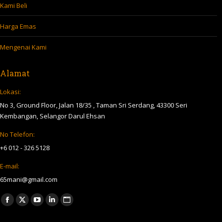
Kami Beli
Harga Emas
Mengenai Kami
Alamat
Lokasi:
No 3, Ground Floor, Jalan 18/35 , Taman Sri Serdang, 43300 Seri
Kembangan, Selangor Darul Ehsan
No Telefon:
+6 012 - 326 5128
E-mail:
65mani@gmail.com
Find us on:
Facebook
X
YouTube
Linkedin
Website
page
page
page
page
page