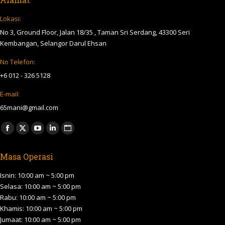
Lokasi:
No 3, Ground Floor, Jalan 18/35 , Taman Sri Serdang, 43300 Seri
Kembangan, Selangor Darul Ehsan
No Telefon:
+6 012 - 326 5128
E-mail:
65mani@gmail.com
Find us on:
Facebook
X
YouTube
Linkedin
Website
page
page
page
page
page
Masa Operasi
opens
opens
opens
opens
opens
in
in
in
in
in
Isnin: 10:00 am ~ 5:00 pm
new
new
new
new
new
Selasa: 10:00 am ~ 5:00 pm
Rabu: 10:00 am ~ 5:00 pm
window
window
window
window
window
Khamis: 10:00 am ~ 5:00 pm
Jumaat: 10:00 am ~ 5:00 pm