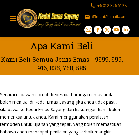
+6 012-326 5128
65mani@gmail.com
Mail
Facebook
X
YouTube
Linked
page
page
page
page
page
Apa Kami Beli
opens
opens
opens
opens
opens
in
in
in
in
in
Kami Beli Semua Jenis Emas - 9999, 999,
new
new
new
new
new
916, 835, 750, 585
window
window
window
window
windo
Senarai di bawah contoh beberapa barangan emas anda
boleh menjual di Kedai Emas Sayang. Jika anda tidak pasti,
sila bawa ke Kedai Emas Sayang dan kakitangan kami boleh
memeriksa untuk anda. Kami menggunakan peralatan
termoden untuk ujianan yang tepat, yang boleh memastikan
bahawa anda mendapat penilaian yang terbaik mungkin.