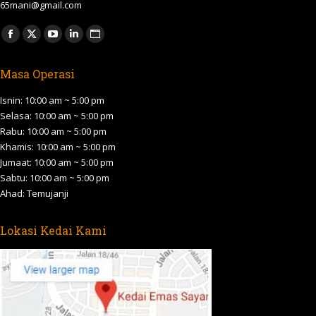
65mani@gmail.com
Find us on:
Facebook
X
YouTube
Linkedin
Website
page
page
page
page
page
Masa Operasi
opens
opens
opens
opens
opens
in
in
in
in
in
Isnin: 10:00 am ~ 5:00 pm
new
new
new
new
new
Selasa: 10:00 am ~ 5:00 pm
Rabu: 10:00 am ~ 5:00 pm
window
window
window
window
window
Khamis: 10:00 am ~ 5:00 pm
Jumaat: 10:00 am ~ 5:00 pm
Sabtu: 10:00 am ~ 5:00 pm
Ahad: Temujanji
Lokasi Kedai Kami