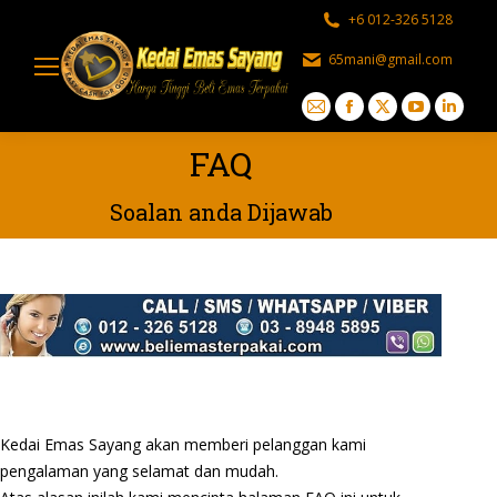
+6 012-326 5128
65mani@gmail.com
Mail
Facebook
X
YouTube
Linked
page
page
page
page
page
FAQ
opens
opens
opens
opens
opens
in
in
in
in
in
Soalan anda Dijawab
new
new
new
new
new
window
window
window
window
windo
Kedai Emas Sayang akan memberi pelanggan kami
pengalaman yang selamat dan mudah.