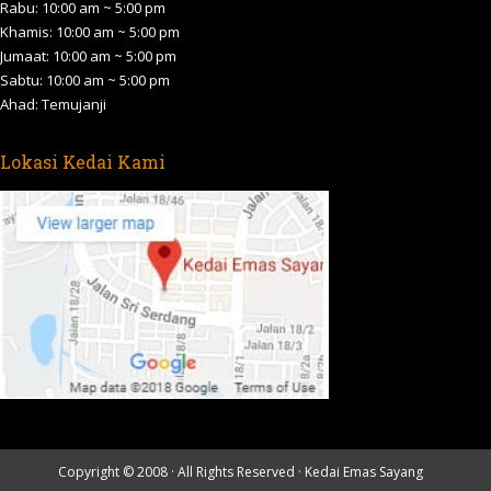
Rabu: 10:00 am ~ 5:00 pm
window
window
window
window
window
Khamis: 10:00 am ~ 5:00 pm
Jumaat: 10:00 am ~ 5:00 pm
Sabtu: 10:00 am ~ 5:00 pm
Ahad: Temujanji
Lokasi Kedai Kami
Copyright © 2008 · All Rights Reserved ·
Kedai Emas Sayang