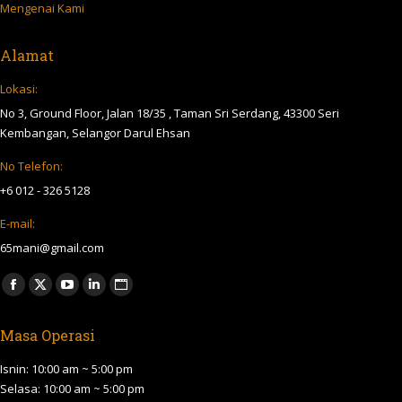
Mengenai Kami
Alamat
Lokasi:
No 3, Ground Floor, Jalan 18/35 , Taman Sri Serdang, 43300 Seri
Kembangan, Selangor Darul Ehsan
No Telefon:
+6 012 - 326 5128
E-mail:
65mani@gmail.com
Find us on:
Facebook
X
YouTube
Linkedin
Website
page
page
page
page
page
Masa Operasi
opens
opens
opens
opens
opens
in
in
in
in
in
Isnin: 10:00 am ~ 5:00 pm
new
new
new
new
new
Selasa: 10:00 am ~ 5:00 pm