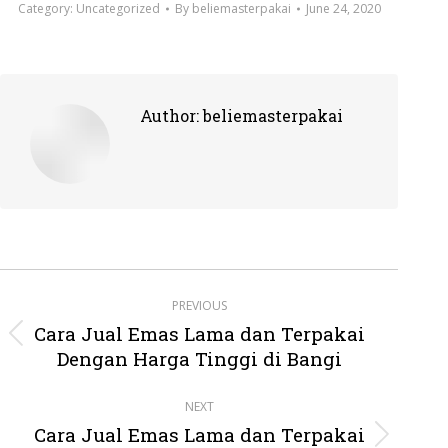
Category:
Uncategorized
By
beliemasterpakai
June 24, 2020
Author:
beliemasterpakai
Post
PREVIOUS
navigation
Cara Jual Emas Lama dan Terpakai
Previous
Dengan Harga Tinggi di Bangi
post:
NEXT
Cara Jual Emas Lama dan Terpakai
Next