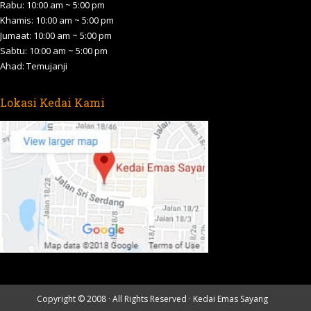
Rabu: 10:00 am ~ 5:00 pm
window
window
window
window
window
Khamis: 10:00 am ~ 5:00 pm
Jumaat: 10:00 am ~ 5:00 pm
Sabtu: 10:00 am ~ 5:00 pm
Ahad: Temujanji
Lokasi Kedai Kami
Copyright © 2008 · All Rights Reserved ·
Kedai Emas Sayang