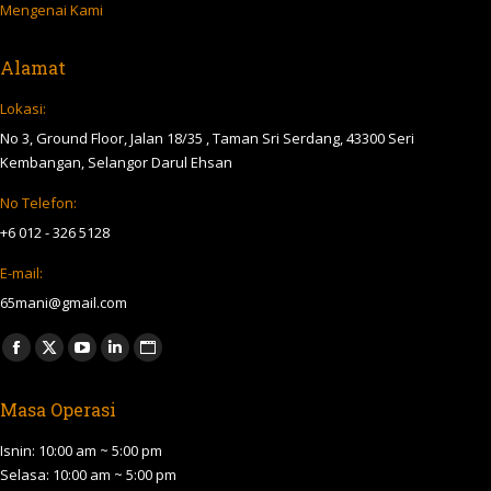
Mengenai Kami
Alamat
Lokasi:
No 3, Ground Floor, Jalan 18/35 , Taman Sri Serdang, 43300 Seri
Kembangan, Selangor Darul Ehsan
No Telefon:
+6 012 - 326 5128
E-mail:
65mani@gmail.com
Find us on:
Facebook
X
YouTube
Linkedin
Website
page
page
page
page
page
Masa Operasi
opens
opens
opens
opens
opens
in
in
in
in
in
Isnin: 10:00 am ~ 5:00 pm
new
new
new
new
new
Selasa: 10:00 am ~ 5:00 pm