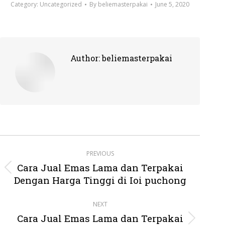
Category:
Uncategorized
By
beliemasterpakai
June 5, 2020
Author:
beliemasterpakai
Post
PREVIOUS
navigation
Cara Jual Emas Lama dan Terpakai
Previous
Dengan Harga Tinggi di Ioi puchong
post:
NEXT
Cara Jual Emas Lama dan Terpakai
Next