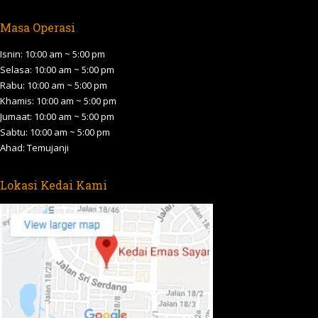
page
page
page
page
page
Masa Operasi
opens
opens
opens
opens
opens
in
in
in
in
in
Isnin: 10:00 am ~ 5:00 pm
new
new
new
new
new
Selasa: 10:00 am ~ 5:00 pm
Rabu: 10:00 am ~ 5:00 pm
window
window
window
window
window
Khamis: 10:00 am ~ 5:00 pm
Jumaat: 10:00 am ~ 5:00 pm
Sabtu: 10:00 am ~ 5:00 pm
Ahad: Temujanji
Lokasi Kedai Kami