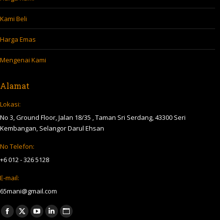
Kami Beli
Harga Emas
Mengenai Kami
Alamat
Lokasi:
No 3, Ground Floor, Jalan 18/35 , Taman Sri Serdang, 43300 Seri
Kembangan, Selangor Darul Ehsan
No Telefon:
+6 012 - 326 5128
E-mail:
65mani@gmail.com
Find us on:
Facebook
X
YouTube
Linkedin
Website