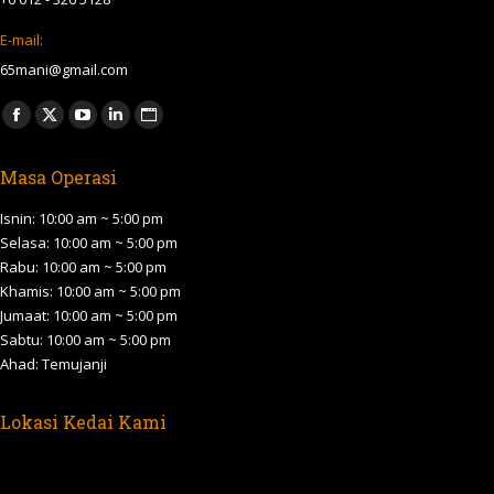
opens
opens
opens
opens
opens
in
in
in
in
in
Isnin: 10:00 am ~ 5:00 pm
new
new
new
new
new
Selasa: 10:00 am ~ 5:00 pm
Rabu: 10:00 am ~ 5:00 pm
window
window
window
window
window
Khamis: 10:00 am ~ 5:00 pm
Jumaat: 10:00 am ~ 5:00 pm
Sabtu: 10:00 am ~ 5:00 pm
Ahad: Temujanji
Lokasi Kedai Kami