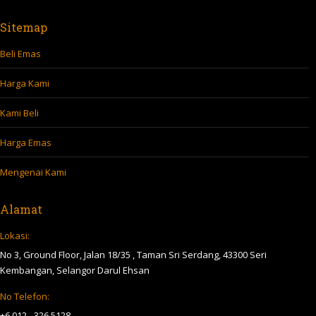
Harga Emas
Mengenai Kami
Alamat
Lokasi:
No 3, Ground Floor, Jalan 18/35 , Taman Sri Serdang, 43300 Seri
Kembangan, Selangor Darul Ehsan
No Telefon:
+6 012 - 326 5128
E-mail:
65mani@gmail.com
Find us on:
Facebook
X
YouTube
Linkedin
Website
page
page
page
page
page
Masa Operasi