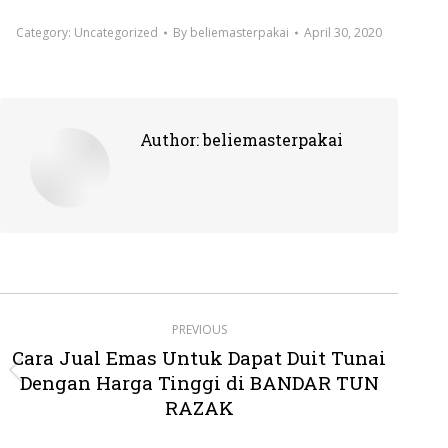
Category:
Uncategorized
By
beliemasterpakai
April 30, 2020
Author:
beliemasterpakai
Post
PREVIOUS
navigation
Cara Jual Emas Untuk Dapat Duit Tunai
Dengan Harga Tinggi di BANDAR TUN
Previous
post:
RAZAK