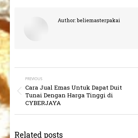
Author:
beliemasterpakai
Post
PREVIOUS
navigation
Cara Jual Emas Untuk Dapat Duit
Previous
Tunai Dengan Harga Tinggi di
post:
CYBERJAYA
Related posts