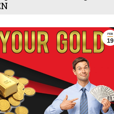
EN
FEB
19