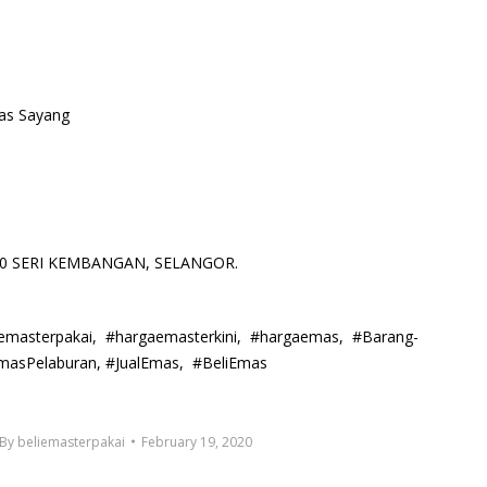
s Sayang
3300 SERI KEMBANGAN, SELANGOR.
lemasterpakai, #hargaemasterkini, #hargaemas, #Barang-
masPelaburan, #JualEmas, #BeliEmas
By
beliemasterpakai
February 19, 2020