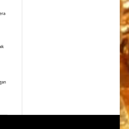
era
ik
gan