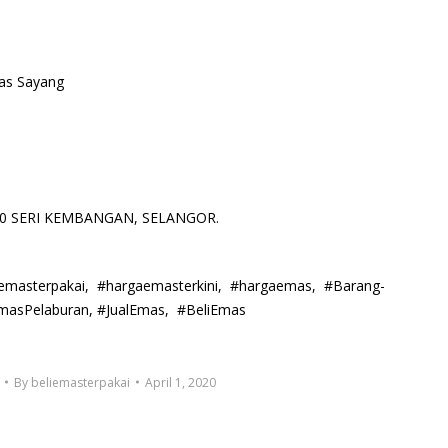
s Sayang
3300 SERI KEMBANGAN, SELANGOR.
lemasterpakai, #hargaemasterkini, #hargaemas, #Barang-
masPelaburan, #JualEmas, #BeliEmas
By
beliemasterpakai
April 1, 2020