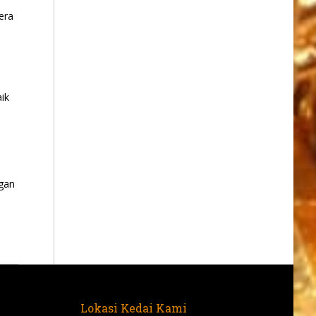
era
ik
gan
Lokasi Kedai Kami