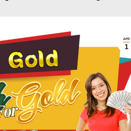
APR
1