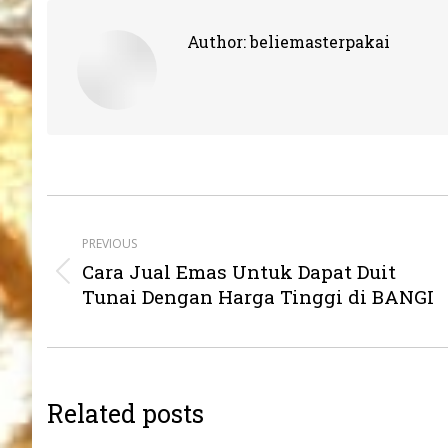
Author:
beliemasterpakai
Post
navigation
PREVIOUS
Cara Jual Emas Untuk Dapat Duit
Previous
Tunai Dengan Harga Tinggi di BANGI
post:
Related posts