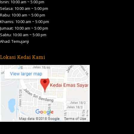
in
in
in
in
in
Isnin: 10:00 am ~ 5:00 pm
new
new
new
new
new
Selasa: 10:00 am ~ 5:00 pm
Rabu: 10:00 am ~ 5:00 pm
window
window
window
window
window
Khamis: 10:00 am ~ 5:00 pm
Jumaat: 10:00 am ~ 5:00 pm
Sabtu: 10:00 am ~ 5:00 pm
Ahad: Temujanji
Lokasi Kedai Kami