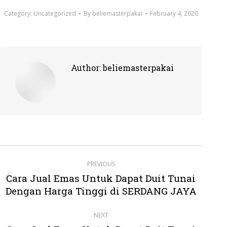
Category:
Uncategorized
By
beliemasterpakai
February 4, 2020
Author:
beliemasterpakai
Post
PREVIOUS
navigation
Cara Jual Emas Untuk Dapat Duit Tunai
Previous
Dengan Harga Tinggi di SERDANG JAYA
post:
NEXT