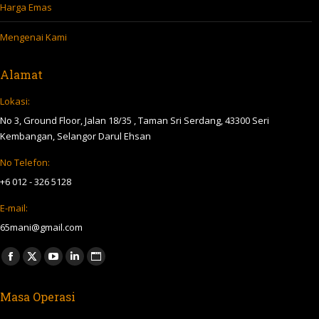
Harga Emas
Mengenai Kami
Alamat
Lokasi:
No 3, Ground Floor, Jalan 18/35 , Taman Sri Serdang, 43300 Seri
Kembangan, Selangor Darul Ehsan
No Telefon:
+6 012 - 326 5128
E-mail:
65mani@gmail.com
Find us on:
Facebook
X
YouTube
Linkedin
Website
page
page
page
page
page
Masa Operasi
opens
opens
opens
opens
opens