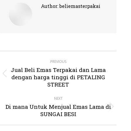
Author:
beliemasterpakai
Post
PREVIOUS
navigation
Jual Beli Emas Terpakai dan Lama
dengan harga tinggi di PETALING
Previous
post:
STREET
NEXT
Di mana Untuk Menjual Emas Lama di
Next
SUNGAI BESI
post: