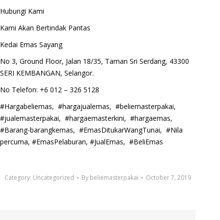
Hubungi Kami
Kami Akan Bertindak Pantas
Kedai Emas Sayang
No 3, Ground Floor, Jalan 18/35, Taman Sri Serdang, 43300
SERI KEMBANGAN, Selangor.
No Telefon: +6 012 – 326 5128
#Hargabeliemas, #hargajualemas, #beliemasterpakai,
#jualemasterpakai, #hargaemasterkini, #hargaemas,
#Barang-barangkemas, #EmasDitukarWangTunai, #Nila
percuma, #EmasPelaburan, #JualEmas, #BeliEmas
Category:
Uncategorized
By
beliemasterpakai
October 7, 2019