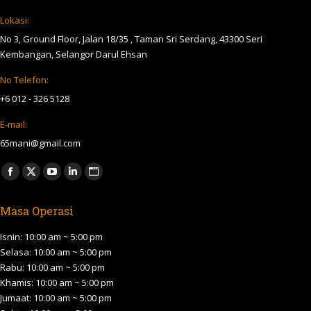
Lokasi:
No 3, Ground Floor, Jalan 18/35 , Taman Sri Serdang, 43300 Seri
Kembangan, Selangor Darul Ehsan
No Telefon:
+6 012 - 326 5128
E-mail:
65mani@gmail.com
Find us on:
Facebook
X
YouTube
Linkedin
Website
page
page
page
page
page
Masa Operasi
opens
opens
opens
opens
opens
in
in
in
in
in
Isnin: 10:00 am ~ 5:00 pm
new
new
new
new
new
Selasa: 10:00 am ~ 5:00 pm
Rabu: 10:00 am ~ 5:00 pm
window
window
window
window
window
Khamis: 10:00 am ~ 5:00 pm
Jumaat: 10:00 am ~ 5:00 pm