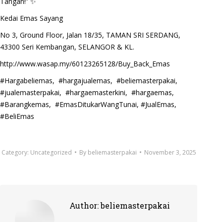
Tangan!” ✨
Kedai Emas Sayang
No 3, Ground Floor, Jalan 18/35, TAMAN SRI SERDANG,
43300 Seri Kembangan, SELANGOR & KL.
http://www.wasap.my/60123265128/Buy_Back_Emas
#Hargabeliemas, #hargajualemas, #beliemasterpakai,
#jualemasterpakai, #hargaemasterkini, #hargaemas,
#Barangkemas, #EmasDitukarWangTunai, #JualEmas,
#BeliEmas
Category:
Uncategorized
By
beliemasterpakai
November 3, 2025
Author:
beliemasterpakai