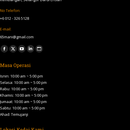
No Telefon:
+6 012 - 326 5128
E-mail:
65mani@gmail.com
Find us on:
Facebook
X
YouTube
Linkedin
Website
page
page
page
page
page
Masa Operasi
opens
opens
opens
opens
opens
in
in
in
in
in
Isnin: 10:00 am ~ 5:00 pm
new
new
new
new
new
Selasa: 10:00 am ~ 5:00 pm
Rabu: 10:00 am ~ 5:00 pm
window
window
window
window
window
Khamis: 10:00 am ~ 5:00 pm
Jumaat: 10:00 am ~ 5:00 pm
Sabtu: 10:00 am ~ 5:00 pm
Ahad: Temujanji
Lokasi Kedai Kami