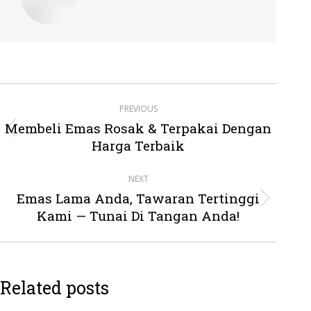
Post
PREVIOUS
navigation
Membeli Emas Rosak & Terpakai Dengan
Previous
Harga Terbaik
post:
NEXT
Emas Lama Anda, Tawaran Tertinggi
Next
Kami — Tunai Di Tangan Anda!
post:
Related posts