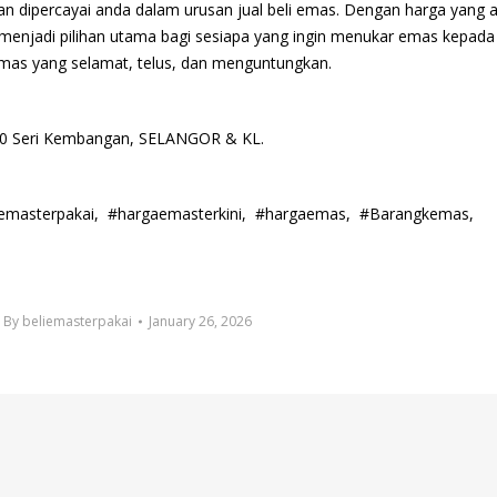
n dipercayai anda dalam urusan jual beli emas. Dengan harga yang ad
menjadi pilihan utama bagi sesiapa yang ingin menukar emas kepada
emas yang selamat, telus, dan menguntungkan.
00 Seri Kembangan, SELANGOR & KL.
alemasterpakai, #hargaemasterkini, #hargaemas, #Barangkemas,
By
beliemasterpakai
January 26, 2026