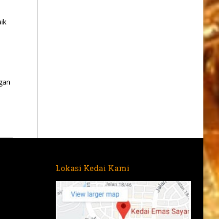
ik
gan
Lokasi Kedai Kami