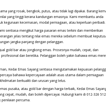
ma yang rosak, bengkok, putus, atau tidak lagi dipakai. Barang kem
i nilai yang tinggi kerana kandungan emasnya. Kami membantu anda
k kegunaan kecemasan, modal perniagaan, atau keperluan peribadi.
ami sentiasa mengikut harga pasaran emas terkini dan memberikan
penerangan jelas tentang nilai emas mereka sebelum membuat keputus
bungan jangka panjang dengan pelanggan.
jual gold bar atau jongkong emas. Prosesnya mudah, cepat, dan
 profesional dan beretika. Pelanggan boleh yakin bahawa emas mer
man, Kedai Emas Sayang sentiasa mengutamakan kepuasan pelangg
i percaya bahawa kepercayaan adalah asas utama dalam perniagaan
khidmatan berkualiti dan urusan yang telus.
emas pusaka, atau gold bar dengan harga terbaik, Kedai Emas Sayan
ng cepat, mudah, dan boleh dipercayai. Hubungi kami di 012-326 51
k penilaian percuma.