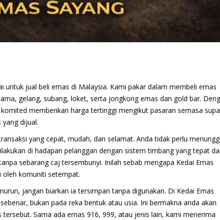
yai untuk jual beli emas di Malaysia. Kami pakar dalam membeli emas
 lama, gelang, subang, loket, serta jongkong emas dan gold bar. Den
g komited memberikan harga tertinggi mengikut pasaran semasa sup
yang dijual.
ransaksi yang cepat, mudah, dan selamat. Anda tidak perlu menung
ilakukan di hadapan pelanggan dengan sistem timbang yang tepat d
r tanpa sebarang caj tersembunyi. Inilah sebab mengapa Kedai Emas
i oleh komuniti setempat.
murun, jangan biarkan ia tersimpan tanpa digunakan. Di Kedai Emas
 sebenar, bukan pada reka bentuk atau usia. Ini bermakna anda akan
 tersebut. Sama ada emas 916, 999, atau jenis lain, kami menerima