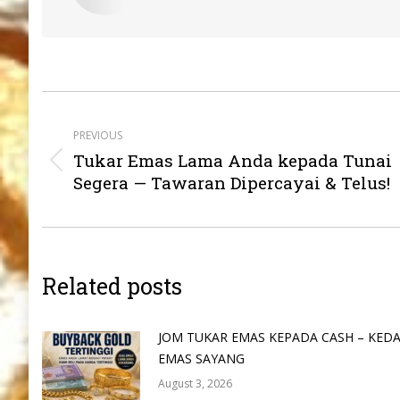
Post
navigation
PREVIOUS
Tukar Emas Lama Anda kepada Tunai
Previous
Segera — Tawaran Dipercayai & Telus!
post:
Related posts
JOM TUKAR EMAS KEPADA CASH – KEDA
EMAS SAYANG
August 3, 2026