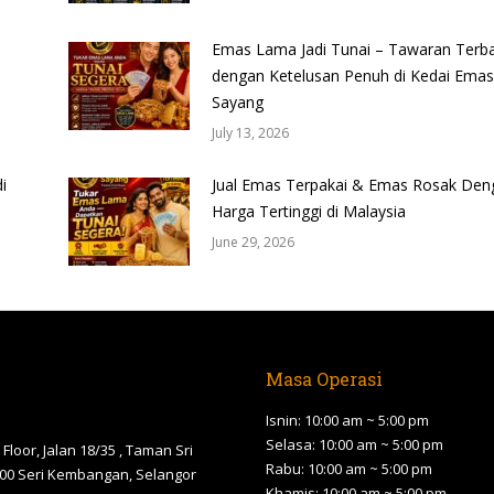
Emas Lama Jadi Tunai – Tawaran Terba
dengan Ketelusan Penuh di Kedai Emas
Sayang
July 13, 2026
i
Jual Emas Terpakai & Emas Rosak Den
Harga Tertinggi di Malaysia
June 29, 2026
Masa Operasi
Isnin: 10:00 am ~ 5:00 pm
Selasa: 10:00 am ~ 5:00 pm
Floor, Jalan 18/35 , Taman Sri
Rabu: 10:00 am ~ 5:00 pm
00 Seri Kembangan, Selangor
Khamis: 10:00 am ~ 5:00 pm