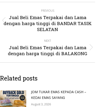
Post
PREVIOUS
navigation
Jual Beli Emas Terpakai dan Lama
dengan harga tinggi di BANDAR TASIK
Previous
post:
SELATAN
NEXT
Jual Beli Emas Terpakai dan Lama
Next
dengan harga tinggi di BALAKONG
post:
Related posts
JOM TUKAR EMAS KEPADA CASH –
KEDAI EMAS SAYANG
August 3, 2026