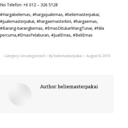
No Telefon: +6 012 – 326 5128
#Hargabeliemas, #hargajualemas, #beliemasterpakai,
#jualemasterpakai, #hargaemasterkini, #hargaemas,
#Barang-barangkemas, #EmasDitukarWangTunai, #Nila
percuma,#EmasPelaburan, #JualEmas, #BeliEmas
Category:
Uncategorized
By
beliemasterpakai
August 6, 2019
Author:
beliemasterpakai