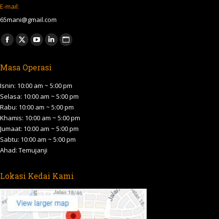
E-mail:
65mani@gmail.com
Find us on:
Facebook
X
YouTube
Linkedin
Website
page
page
page
page
page
Masa Operasi
opens
opens
opens
opens
opens
in
in
in
in
in
Isnin: 10:00 am ~ 5:00 pm
new
new
new
new
new
Selasa: 10:00 am ~ 5:00 pm
Rabu: 10:00 am ~ 5:00 pm
window
window
window
window
window
Khamis: 10:00 am ~ 5:00 pm
Jumaat: 10:00 am ~ 5:00 pm
Sabtu: 10:00 am ~ 5:00 pm
Ahad: Temujanji
Lokasi Kedai Kami