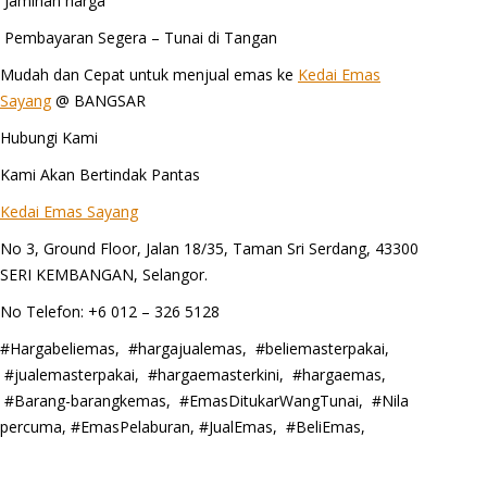
Jaminan harga
Pembayaran Segera – Tunai di Tangan
Mudah dan Cepat untuk menjual emas ke
Kedai Emas
Sayang
@ BANGSAR
Hubungi Kami
Kami Akan Bertindak Pantas
Kedai Emas Sayang
No 3, Ground Floor, Jalan 18/35, Taman Sri Serdang, 43300
SERI KEMBANGAN, Selangor.
No Telefon: +6 012 – 326 5128
#Hargabeliemas, #hargajualemas, #beliemasterpakai,
#jualemasterpakai, #hargaemasterkini, #hargaemas,
#Barang-barangkemas, #EmasDitukarWangTunai, #Nila
percuma, #EmasPelaburan, #JualEmas, #BeliEmas,