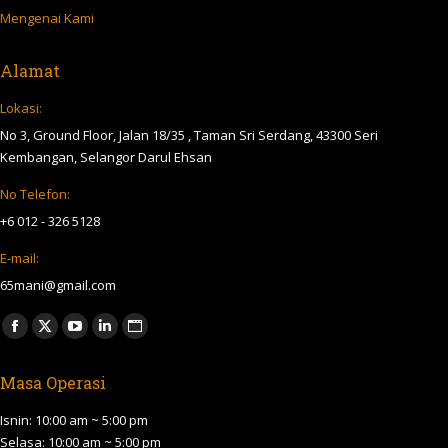
Mengenai Kami
Alamat
Lokasi:
No 3, Ground Floor, Jalan 18/35 , Taman Sri Serdang, 43300 Seri
Kembangan, Selangor Darul Ehsan
No Telefon:
+6 012 - 326 5128
E-mail:
65mani@gmail.com
Find us on:
Facebook
X
YouTube
Linkedin
Website
page
page
page
page
page
Masa Operasi
opens
opens
opens
opens
opens
in
in
in
in
in
Isnin: 10:00 am ~ 5:00 pm
new
new
new
new
new
Selasa: 10:00 am ~ 5:00 pm