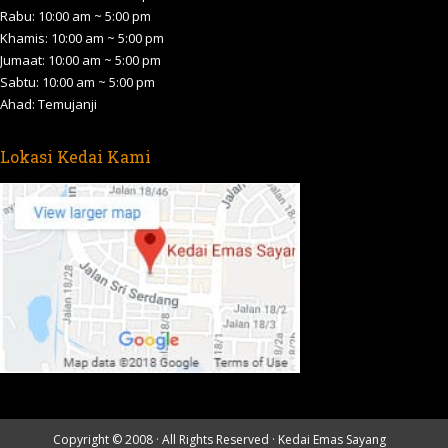
Rabu: 10:00 am ~ 5:00 pm
window
window
window
window
window
Khamis: 10:00 am ~ 5:00 pm
Jumaat: 10:00 am ~ 5:00 pm
Sabtu: 10:00 am ~ 5:00 pm
Ahad: Temujanji
Lokasi Kedai Kami
Copyright © 2008 · All Rights Reserved ·
Kedai Emas Sayang