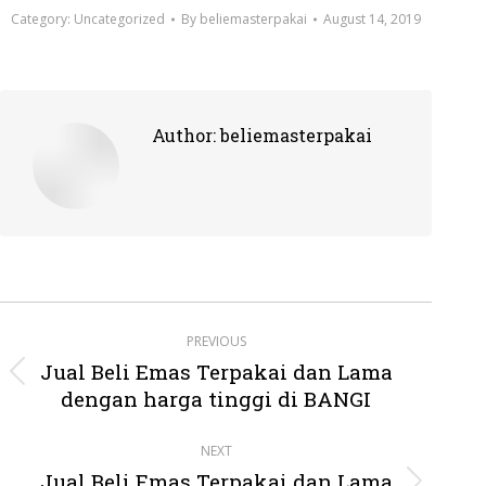
Category:
Uncategorized
By
beliemasterpakai
August 14, 2019
Author:
beliemasterpakai
Post
PREVIOUS
navigation
Jual Beli Emas Terpakai dan Lama
Previous
dengan harga tinggi di BANGI
post:
NEXT
Jual Beli Emas Terpakai dan Lama