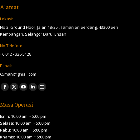
Alamat
Lokasi:
No 3, Ground Floor, Jalan 18/35 , Taman Sri Serdang, 43300 Seri
Kembangan, Selangor Darul Ehsan
No Telefon:
+6 012 - 326 5128
E-mail:
65mani@gmail.com
Find us on:
Facebook
X
YouTube
Linkedin
Website
page
page
page
page
page
Masa Operasi
opens
opens
opens
opens
opens
in
in
in
in
in
Isnin: 10:00 am ~ 5:00 pm
new
new
new
new
new
Selasa: 10:00 am ~ 5:00 pm
Rabu: 10:00 am ~ 5:00 pm
window
window
window
window
window
Khamis: 10:00 am ~ 5:00 pm