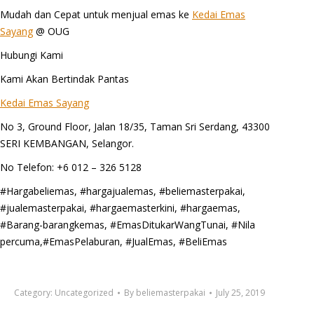
Mudah dan Cepat untuk menjual emas ke
Kedai Emas
Sayang
@ OUG
Hubungi Kami
Kami Akan Bertindak Pantas
Kedai Emas Sayang
No 3, Ground Floor, Jalan 18/35, Taman Sri Serdang, 43300
SERI KEMBANGAN, Selangor.
No Telefon: +6 012 – 326 5128
#Hargabeliemas, #hargajualemas, #beliemasterpakai,
#jualemasterpakai, #hargaemasterkini, #hargaemas,
#Barang-barangkemas, #EmasDitukarWangTunai, #Nila
percuma,#EmasPelaburan, #JualEmas, #BeliEmas
Category:
Uncategorized
By
beliemasterpakai
July 25, 2019