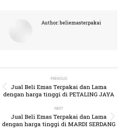
Author:
beliemasterpakai
Post
PREVIOUS
navigation
Jual Beli Emas Terpakai dan Lama
Previous
dengan harga tinggi di PETALING JAYA
post:
NEXT
Jual Beli Emas Terpakai dan Lama
Next
dengan harga tinggi di MARDI SERDANG
post: