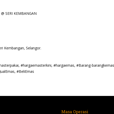
@ SERI KEMBANGAN
eri Kembangan, Selangor.
emasterpakai, #hargaemasterkini, #hargaemas, #Barang-barangkemas
JualEmas, #BeliEmas
Masa Operasi