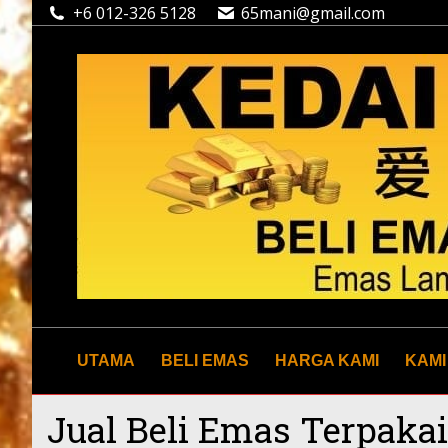
+6 012-326 5128
65mani@gmail.com
UTAMA
BELI EMAS
HARGA KAMI
KAMI
Jual Beli Emas Terpaka