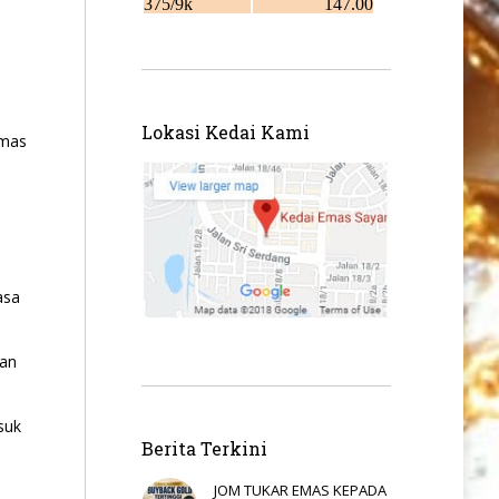
Lokasi Kedai Kami
emas
asa
gan
suk
Berita Terkini
JOM TUKAR EMAS KEPADA