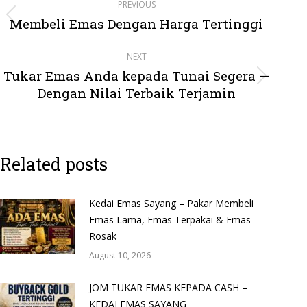
PREVIOUS
navigation
Membeli Emas Dengan Harga Tertinggi
Previous
post:
NEXT
Tukar Emas Anda kepada Tunai Segera —
Next
Dengan Nilai Terbaik Terjamin
post:
Related posts
Kedai Emas Sayang – Pakar Membeli
Emas Lama, Emas Terpakai & Emas
Rosak
August 10, 2026
JOM TUKAR EMAS KEPADA CASH –
KEDAI EMAS SAYANG