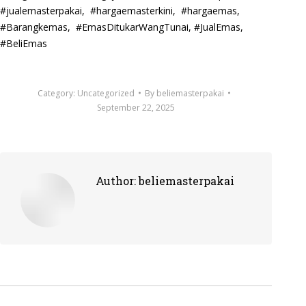
#jualemasterpakai, #hargaemasterkini, #hargaemas,
#Barangkemas, #EmasDitukarWangTunai, #JualEmas,
#BeliEmas
Category:
Uncategorized
By
beliemasterpakai
September 22, 2025
Author:
beliemasterpakai
Post