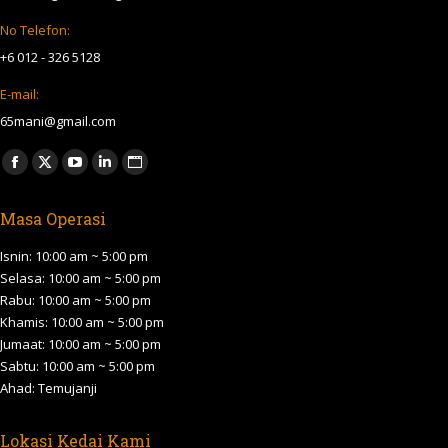
No Telefon:
+6 012 - 326 5128
E-mail:
65mani@gmail.com
Find us on:
Facebook
X
YouTube
Linkedin
Website
page
page
page
page
page
Masa Operasi
opens
opens
opens
opens
opens
in
in
in
in
in
Isnin: 10:00 am ~ 5:00 pm
new
new
new
new
new
Selasa: 10:00 am ~ 5:00 pm
Rabu: 10:00 am ~ 5:00 pm
window
window
window
window
window
Khamis: 10:00 am ~ 5:00 pm
Jumaat: 10:00 am ~ 5:00 pm
Sabtu: 10:00 am ~ 5:00 pm
Ahad: Temujanji
Lokasi Kedai Kami