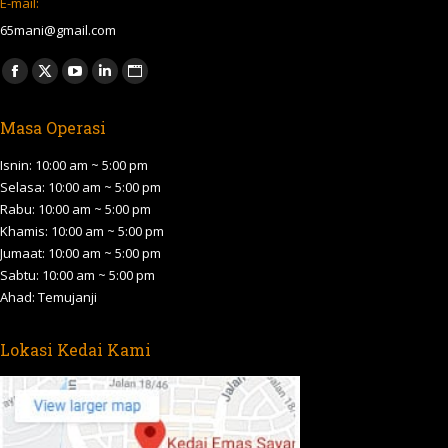
E-mail:
65mani@gmail.com
Find us on:
Facebook
X
YouTube
Linkedin
Website
page
page
page
page
page
Masa Operasi
opens
opens
opens
opens
opens
in
in
in
in
in
Isnin: 10:00 am ~ 5:00 pm
new
new
new
new
new
Selasa: 10:00 am ~ 5:00 pm
Rabu: 10:00 am ~ 5:00 pm
window
window
window
window
window
Khamis: 10:00 am ~ 5:00 pm
Jumaat: 10:00 am ~ 5:00 pm
Sabtu: 10:00 am ~ 5:00 pm
Ahad: Temujanji
Lokasi Kedai Kami