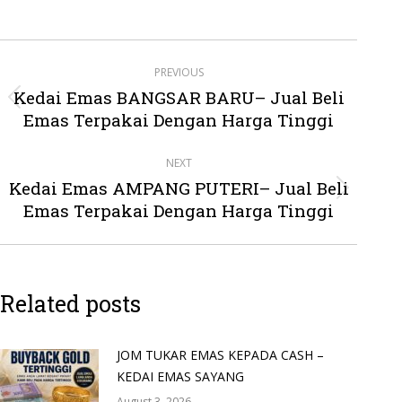
Post
PREVIOUS
navigation
Kedai Emas BANGSAR BARU– Jual Beli
Previous
Emas Terpakai Dengan Harga Tinggi
post:
NEXT
Kedai Emas AMPANG PUTERI– Jual Beli
Next
Emas Terpakai Dengan Harga Tinggi
post:
Related posts
JOM TUKAR EMAS KEPADA CASH –
KEDAI EMAS SAYANG
August 3, 2026