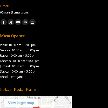
E-mail:
65mani@gmail.com
Find us on:
Facebook
X
YouTube
Linkedin
Website
page
page
page
page
page
Masa Operasi
opens
opens
opens
opens
opens
in
in
in
in
in
Isnin: 10:00 am ~ 5:00 pm
new
new
new
new
new
Selasa: 10:00 am ~ 5:00 pm
Rabu: 10:00 am ~ 5:00 pm
window
window
window
window
window
Khamis: 10:00 am ~ 5:00 pm
Jumaat: 10:00 am ~ 5:00 pm
Sabtu: 10:00 am ~ 5:00 pm
Ahad: Temujanji
Lokasi Kedai Kami