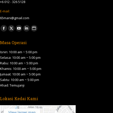
+6 012 - 326 5128
E-mail:
65mani@gmail.com
Find us on:
Facebook
X
YouTube
Linkedin
Website
page
page
page
page
page
Masa Operasi
opens
opens
opens
opens
opens
in
in
in
in
in
Isnin: 10:00 am ~ 5:00 pm
new
new
new
new
new
Selasa: 10:00 am ~ 5:00 pm
Rabu: 10:00 am ~ 5:00 pm
window
window
window
window
window
Khamis: 10:00 am ~ 5:00 pm
Jumaat: 10:00 am ~ 5:00 pm
Sabtu: 10:00 am ~ 5:00 pm
Ahad: Temujanji
Lokasi Kedai Kami