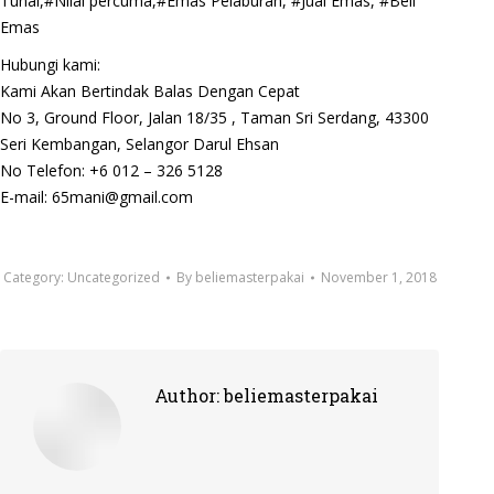
Tunai,#Nilai percuma,#Emas Pelaburan, #Jual Emas, #Beli
Emas
Hubungi kami:
Kami Akan Bertindak Balas Dengan Cepat
No 3, Ground Floor, Jalan 18/35 , Taman Sri Serdang, 43300
Seri Kembangan, Selangor Darul Ehsan
No Telefon: +6 012 – 326 5128
E-mail: 65mani@gmail.com
Category:
Uncategorized
By
beliemasterpakai
November 1, 2018
Author:
beliemasterpakai