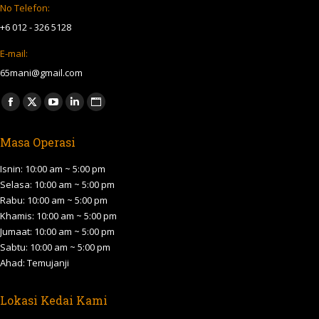
No Telefon:
+6 012 - 326 5128
E-mail:
65mani@gmail.com
Find us on:
Facebook
X
YouTube
Linkedin
Website
page
page
page
page
page
Masa Operasi
opens
opens
opens
opens
opens
in
in
in
in
in
Isnin: 10:00 am ~ 5:00 pm
new
new
new
new
new
Selasa: 10:00 am ~ 5:00 pm
Rabu: 10:00 am ~ 5:00 pm
window
window
window
window
window
Khamis: 10:00 am ~ 5:00 pm
Jumaat: 10:00 am ~ 5:00 pm
Sabtu: 10:00 am ~ 5:00 pm
Ahad: Temujanji
Lokasi Kedai Kami