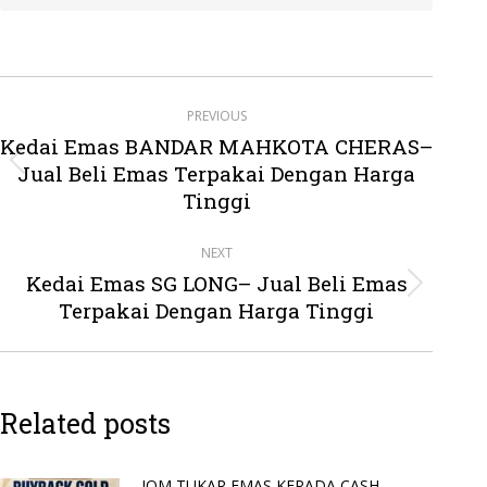
Post
PREVIOUS
navigation
Kedai Emas BANDAR MAHKOTA CHERAS–
Jual Beli Emas Terpakai Dengan Harga
Previous
post:
Tinggi
NEXT
Kedai Emas SG LONG– Jual Beli Emas
Next
Terpakai Dengan Harga Tinggi
post:
Related posts
JOM TUKAR EMAS KEPADA CASH –