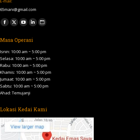
E-mail:
65mani@gmail.com
Find us on:
Facebook
X
YouTube
Linkedin
Website
page
page
page
page
page
Masa Operasi
opens
opens
opens
opens
opens
in
in
in
in
in
Isnin: 10:00 am ~ 5:00 pm
new
new
new
new
new
Selasa: 10:00 am ~ 5:00 pm
Rabu: 10:00 am ~ 5:00 pm
window
window
window
window
window
Khamis: 10:00 am ~ 5:00 pm
Jumaat: 10:00 am ~ 5:00 pm
Sabtu: 10:00 am ~ 5:00 pm
Ahad: Temujanji
Lokasi Kedai Kami