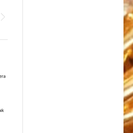
era
ik