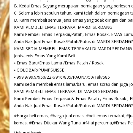
B. Kedai Emas Sayang merupakan perniagaan yang berlesen da
C. Selama lebih sepuluh tahun, kami telah dalam perniagaan 
D. Kami membeli semua jenis emas yang tidak diingini dan b
KAMI PEMBELI EMAS TERPAKAI MARDI SERDANG
Kami Pembeli Emas Terpakai,Patah, Emas Rosak, EMAS Lam
Anda Nak Jual Emas Rosak/Patah/Putus di MARDI SERDANG?
KAMI SEDIA MEMBELI EMAS TERPAKAI Di MARDI SERDANG
Jenis-Jenis Emas Yang Kami Beli
⦁ Emas Baru/Emas Lama /Emas Patah / Rosak
⦁ GOLDBAR/PUMPSUISSE
⦁ 999.9/99.9/950/22K/916/835/PAUN/750/18k/585
Kami sedia membeli emas lama/baru, emas scrap dan juga 
KAMI PEMBELI EMAS TERPAKAI DI MARDI SERDANG
Kami Pembeli Emas Terpakai & Emas Patah , Emas Rosak , 
Anda Nak Jual Emas Rosak/Patah/Putus di MARDI SERDANG?
#Harga beli emas, #harga jual emas, #beli emas terpakai, #j
kemas, #Emas Ditukar Wang Tunai,#Nilai percuma,#Emas Pel
Hubungi kami: