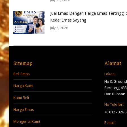
Jual Emas Dengan Harga Emas Tertinggi d
Kedai Emas Sayang
July 6, 2026
Sitemap
Alamat
Beli Emas
Lokasi:
No 3, Ground 
Harga Kami
Serdang, 433
Darul Ehsan
Kami Beli
No Telefon:
Harga Emas
+6 012 - 326 
Mengenai Kami
E-mail: