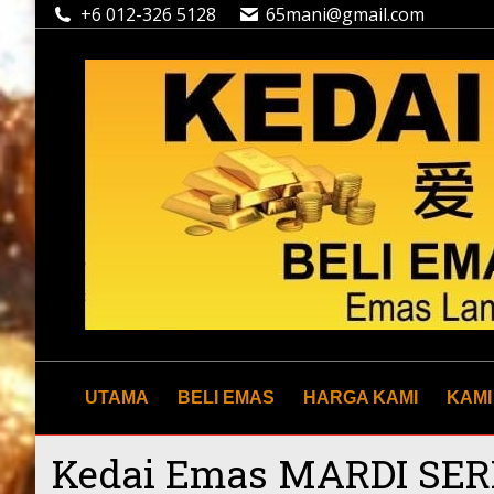
+6 012-326 5128
65mani@gmail.com
UTAMA
BELI EMAS
HARGA KAMI
KAMI
Kedai Emas MARDI SER