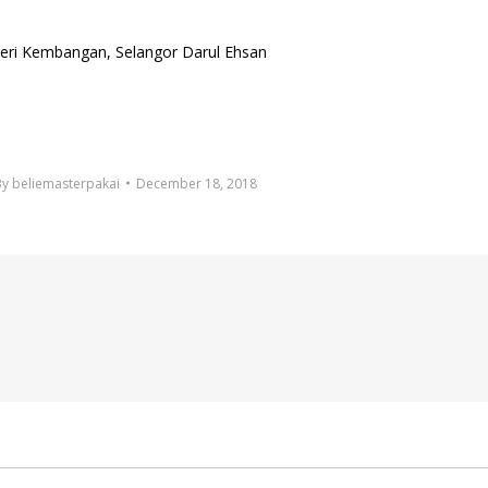
 Seri Kembangan, Selangor Darul Ehsan
By
beliemasterpakai
December 18, 2018