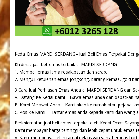
Kedai Emas MARDI SERDANG– Jual Beli Emas Terpakai Denga
Khidmat jual beli emas terbaik di MARDI SERDANG
1. Membeli emas lama,rosak,patah dan scrap.
2. Menguji ketulenan emas jongkong, barang kemas, gold bar,
3 Cara Jual Perhiasan Emas Anda di MARDI SERDANG dan Sek
A. Datang Ke Kedai Kami – Bawa emas anda dan dapatkan har
B. Kami Melawat Anda – Kami akan ke rumah atau pejabat 
C. Pos Ke Kami – Hantar emas anda kepada kami dan wang an
Perkhidmatan jual beli emas terpakai oleh Kedai Emas Sayang 
Kami membayar harga tertinggi dan lebih cepat untuk emas ter
A. Kami mempunyai lebih ramai pelanggan yang berpuas hati.