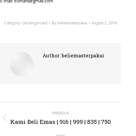
E-mail: 65mani@gmail.com
Category:
Uncategorized
By
beliemasterpakai
August 2, 2018
Author:
beliemasterpakai
Post
PREVIOUS
navigation
Kami Beli Emas | 916 | 999 | 835 | 750
Previous
post: