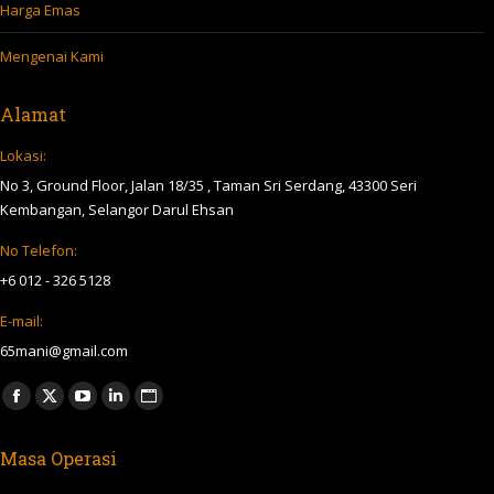
Harga Emas
Mengenai Kami
Alamat
Lokasi:
No 3, Ground Floor, Jalan 18/35 , Taman Sri Serdang, 43300 Seri
Kembangan, Selangor Darul Ehsan
No Telefon:
+6 012 - 326 5128
E-mail:
65mani@gmail.com
Find us on:
Facebook
X
YouTube
Linkedin
Website
page
page
page
page
page
Masa Operasi
opens
opens
opens
opens
opens