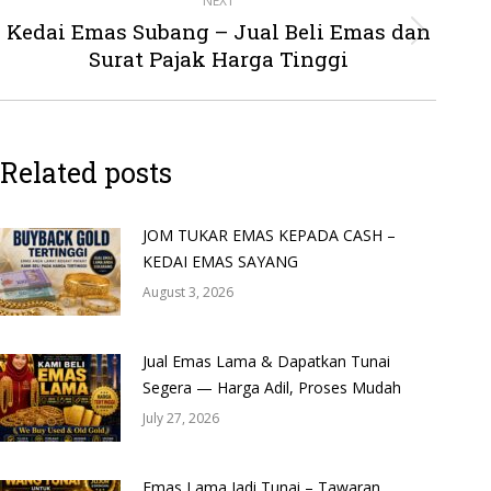
NEXT
Kedai Emas Subang – Jual Beli Emas dan
Next
Surat Pajak Harga Tinggi
post:
Related posts
JOM TUKAR EMAS KEPADA CASH –
KEDAI EMAS SAYANG
August 3, 2026
Jual Emas Lama & Dapatkan Tunai
Segera — Harga Adil, Proses Mudah
July 27, 2026
Emas Lama Jadi Tunai – Tawaran