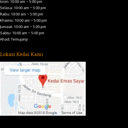
in
in
in
in
in
Isnin: 10:00 am ~ 5:00 pm
new
new
new
new
new
Selasa: 10:00 am ~ 5:00 pm
Rabu: 10:00 am ~ 5:00 pm
window
window
window
window
window
Khamis: 10:00 am ~ 5:00 pm
Jumaat: 10:00 am ~ 5:00 pm
Sabtu: 10:00 am ~ 5:00 pm
Ahad: Temujanji
Lokasi Kedai Kami