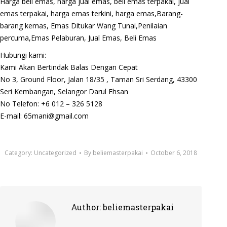
Harga beli emas, harga jual emas, beli emas terpakai, jual
emas terpakai, harga emas terkini, harga emas,Barang-
barang kemas, Emas Ditukar Wang Tunai,Penilaian
percuma,Emas Pelaburan, Jual Emas, Beli Emas
Hubungi kami:
Kami Akan Bertindak Balas Dengan Cepat
No 3, Ground Floor, Jalan 18/35 , Taman Sri Serdang, 43300
Seri Kembangan, Selangor Darul Ehsan
No Telefon: +6 012 – 326 5128
E-mail: 65mani@gmail.com
Category:
Uncategorized
By
beliemasterpakai
October 6, 2018
Author:
beliemasterpakai