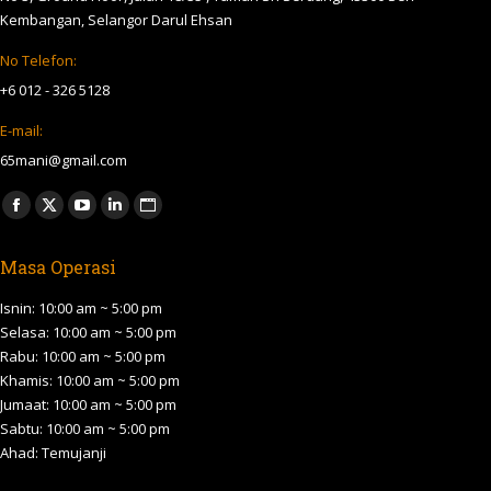
Kembangan, Selangor Darul Ehsan
No Telefon:
+6 012 - 326 5128
E-mail:
65mani@gmail.com
Find us on:
Facebook
X
YouTube
Linkedin
Website
page
page
page
page
page
Masa Operasi
opens
opens
opens
opens
opens
in
in
in
in
in
Isnin: 10:00 am ~ 5:00 pm
new
new
new
new
new
Selasa: 10:00 am ~ 5:00 pm
Rabu: 10:00 am ~ 5:00 pm
window
window
window
window
window
Khamis: 10:00 am ~ 5:00 pm
Jumaat: 10:00 am ~ 5:00 pm
Sabtu: 10:00 am ~ 5:00 pm
Ahad: Temujanji