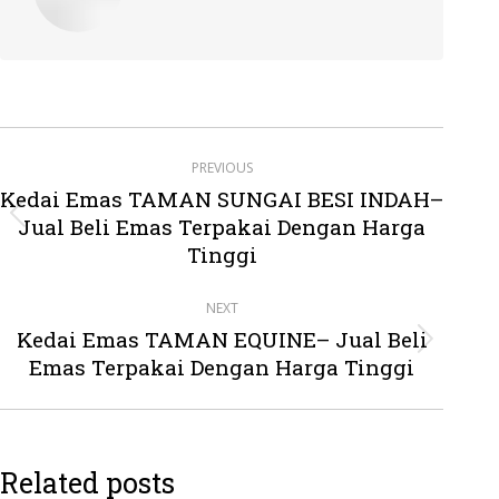
Post
PREVIOUS
navigation
Kedai Emas TAMAN SUNGAI BESI INDAH–
Jual Beli Emas Terpakai Dengan Harga
Previous
post:
Tinggi
NEXT
Kedai Emas TAMAN EQUINE– Jual Beli
Next
Emas Terpakai Dengan Harga Tinggi
post:
Related posts