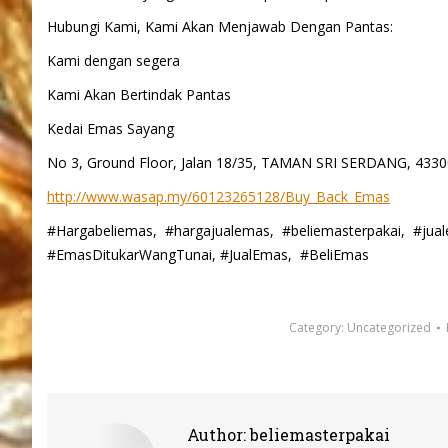
Hubungi Kami, Kami Akan Menjawab Dengan Pantas:
Kami dengan segera
Kami Akan Bertindak Pantas
Kedai Emas Sayang
No 3, Ground Floor, Jalan 18/35, TAMAN SRI SERDANG, 433
http://www.wasap.my/60123265128/Buy_Back_Emas
#Hargabeliemas, #hargajualemas, #beliemasterpakai, #ju
#EmasDitukarWangTunai, #JualEmas, #BeliEmas
Category:
Uncategorized
Author:
beliemasterpakai