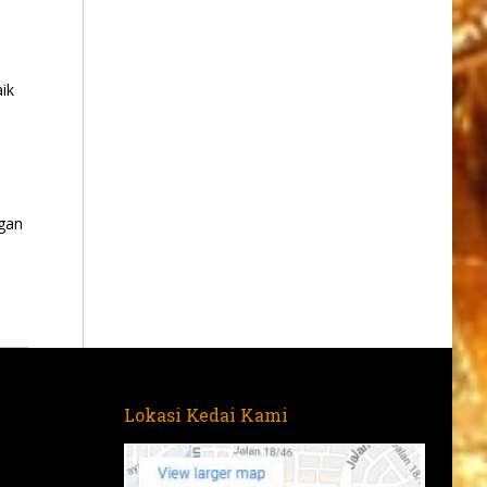
ik
gan
Lokasi Kedai Kami