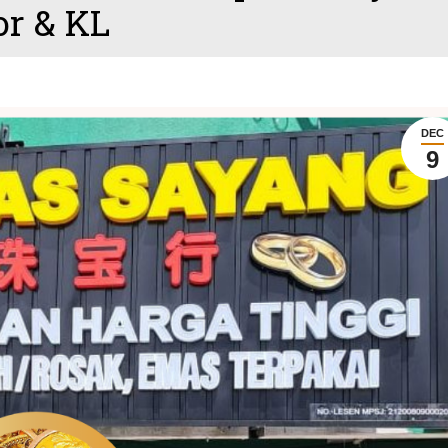
or & KL
DEC
9