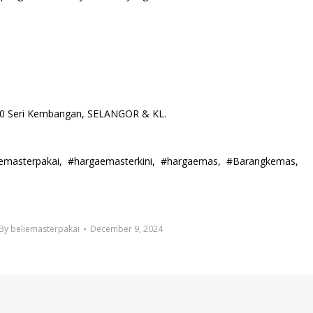
00 Seri Kembangan, SELANGOR & KL.
alemasterpakai, #hargaemasterkini, #hargaemas, #Barangkemas,
By
beliemasterpakai
December 9, 2024