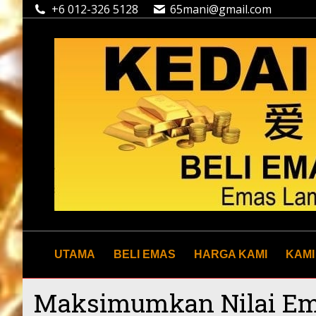
+6 012-326 5128
65mani@gmail.com
UTAMA
BELI EMAS
HARGA KAMI
KAMI
Maksimumkan Nilai Em