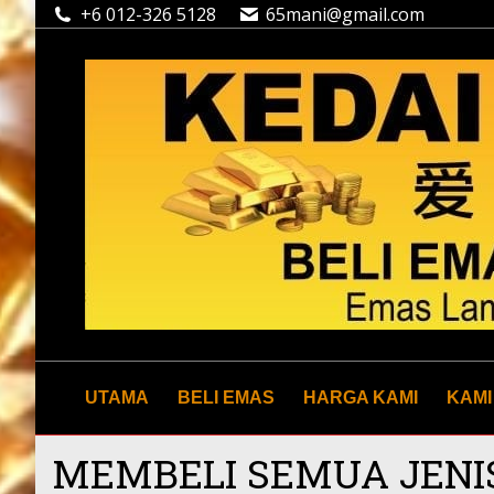
+6 012-326 5128
65mani@gmail.com
UTAMA
BELI EMAS
HARGA KAMI
KAMI
MEMBELI SEMUA JENI