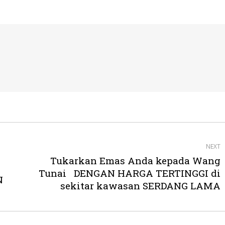
NEXT
Tukarkan Emas Anda kepada Wang
Next
Tunai DENGAN HARGA TERTINGGI di
N
post:
sekitar kawasan SERDANG LAMA