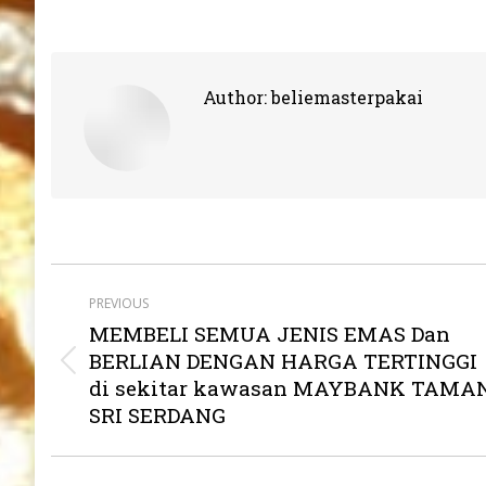
Author:
beliemasterpakai
Post
PREVIOUS
navigation
MEMBELI SEMUA JENIS EMAS Dan
BERLIAN DENGAN HARGA TERTINGGI
Previous
di sekitar kawasan MAYBANK TAMA
post:
SRI SERDANG