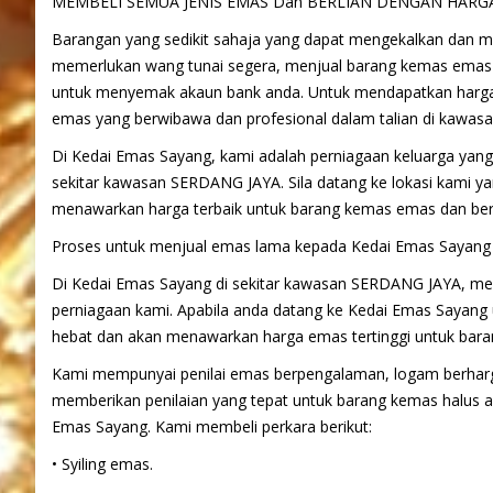
MEMBELI SEMUA JENIS EMAS Dan BERLIAN DENGAN HARGA T
Barangan yang sedikit sahaja yang dapat mengekalkan dan men
memerlukan wang tunai segera, menjual barang kemas emas at
untuk menyemak akaun bank anda. Untuk mendapatkan harga 
emas yang berwibawa dan profesional dalam talian di kawa
Di Kedai Emas Sayang, kami adalah perniagaan keluarga yang
sekitar kawasan SERDANG JAYA. Sila datang ke lokasi kami y
menawarkan harga terbaik untuk barang kemas emas dan berl
Proses untuk menjual emas lama kepada Kedai Emas Sayang 
Di Kedai Emas Sayang di sekitar kawasan SERDANG JAYA, me
perniagaan kami. Apabila anda datang ke Kedai Emas Sayan
hebat dan akan menawarkan harga emas tertinggi untuk bara
Kami mempunyai penilai emas berpengalaman, logam berhar
memberikan penilaian yang tepat untuk barang kemas halus 
Emas Sayang. Kami membeli perkara berikut:
• Syiling emas.