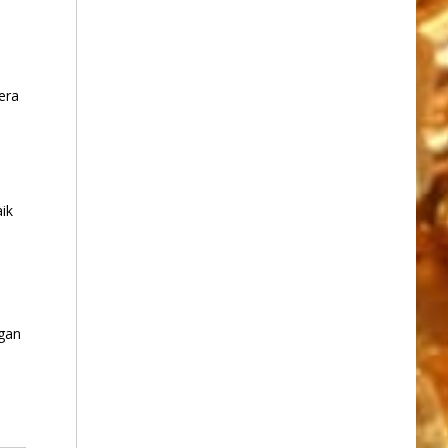
era
ik
gan