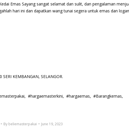
edai Emas Sayang sangat selamat dan sulit, dan pengalaman menju
gahlah hari ini dan dapatkan wang tunai segera untuk emas dan loga
3300 SERI KEMBANGAN, SELANGOR.
alemasterpakai, #hargaemasterkini, #hargaemas, #Barangkemas,
By
beliemasterpakai
June 19, 2023