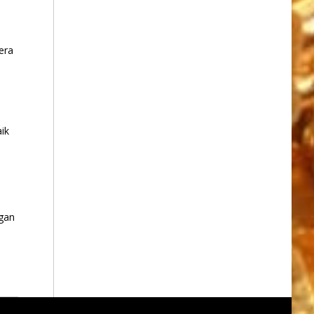
era
ik
gan