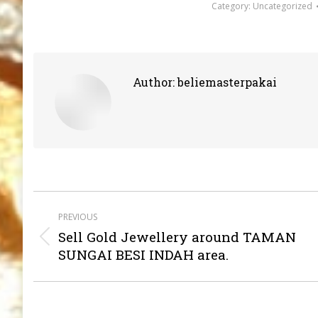
Category:
Uncategorized
Author:
beliemasterpakai
Post
PREVIOUS
navigation
Sell Gold Jewellery around TAMAN
Previous
SUNGAI BESI INDAH area.
post: