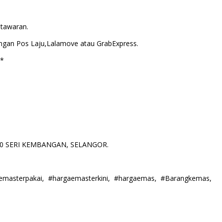
tawaran.
gan Pos Laju,Lalamove atau GrabExpress.
a*
3300 SERI KEMBANGAN, SELANGOR.
alemasterpakai, #hargaemasterkini, #hargaemas, #Barangkemas,