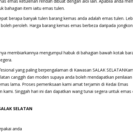
s emas ketulenan rendah dibuat dengan aloi lain. Apabila anda men
 bahagian item iaitu emas tulen.
pat berapa banyak tulen barang kemas anda adalah emas tulen. Leb
da boleh peroleh. Harga barang kemas emas berbeza daripada jongko
nnya membiarkannya mengumpul habuk di bahagian bawah kotak bar
egera.
ofesional yang paling berpengalaman di Kawasan SALAK SELATANKam
atan canggih dan moden supaya anda boleh mendapatkan penilaian
 emas lama. Proses pemeriksaan kami amat terjamin di Kedai Emas
kami. Singgah hari ini dan dapatkan wang tunai segera untuk emas
 SALAK SELATAN
rpakai anda