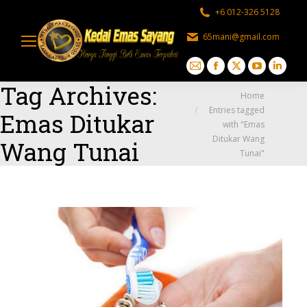
+6 012-326 5128
65mani@gmail.com
Mail
Facebook
X
YouTube
Linked
Tag Archives:
page
page
page
page
page
You are here:
Home
opens
opens
opens
opens
opens
Entries tagged
Emas Ditukar
with "Emas
in
in
in
in
in
Ditukar Wang
Wang Tunai
new
new
new
new
new
Tunai"
window
window
window
window
windo