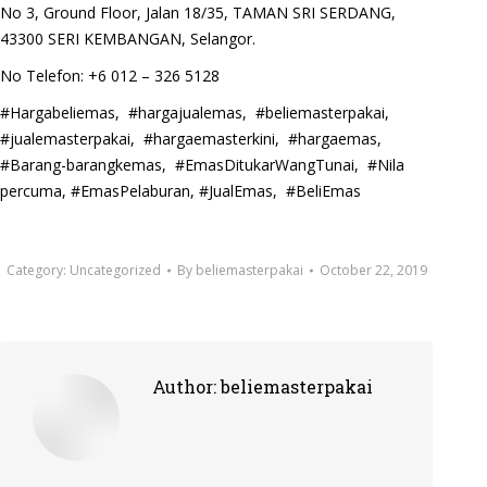
No 3, Ground Floor, Jalan 18/35, TAMAN SRI SERDANG,
43300 SERI KEMBANGAN, Selangor.
No Telefon: +6 012 – 326 5128
#Hargabeliemas, #hargajualemas, #beliemasterpakai,
#jualemasterpakai, #hargaemasterkini, #hargaemas,
#Barang-barangkemas, #EmasDitukarWangTunai, #Nila
percuma, #EmasPelaburan, #JualEmas, #BeliEmas
Category:
Uncategorized
By
beliemasterpakai
October 22, 2019
Author:
beliemasterpakai