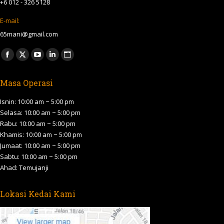
+6 012 - 326 5128
E-mail:
65mani@gmail.com
Find us on:
Facebook
X
YouTube
Linkedin
Website
page
page
page
page
page
Masa Operasi
opens
opens
opens
opens
opens
in
in
in
in
in
Isnin: 10:00 am ~ 5:00 pm
new
new
new
new
new
Selasa: 10:00 am ~ 5:00 pm
Rabu: 10:00 am ~ 5:00 pm
window
window
window
window
window
Khamis: 10:00 am ~ 5:00 pm
Jumaat: 10:00 am ~ 5:00 pm
Sabtu: 10:00 am ~ 5:00 pm
Ahad: Temujanji
Lokasi Kedai Kami