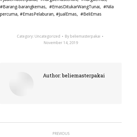
#Barang-barangkemas, #EmasDitukarWangTunai, #Nila
percuma, #EmasPelaburan, #JualEmas, #BeliEmas
Category:
Uncategorized
By
beliemasterpakai
November 14, 2019
Author:
beliemasterpakai
Post
PREVIOUS