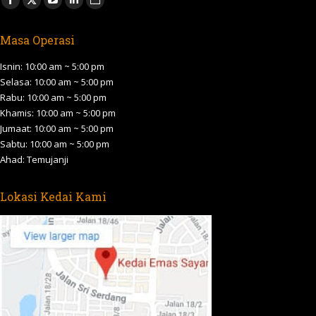
Facebook
X
YouTube
Linkedin
Website
page
page
page
page
page
Masa Operasi
opens
opens
opens
opens
opens
in
in
in
in
in
Isnin: 10:00 am ~ 5:00 pm
new
new
new
new
new
Selasa: 10:00 am ~ 5:00 pm
Rabu: 10:00 am ~ 5:00 pm
window
window
window
window
window
Khamis: 10:00 am ~ 5:00 pm
Jumaat: 10:00 am ~ 5:00 pm
Sabtu: 10:00 am ~ 5:00 pm
Ahad: Temujanji
Lokasi Kedai Kami