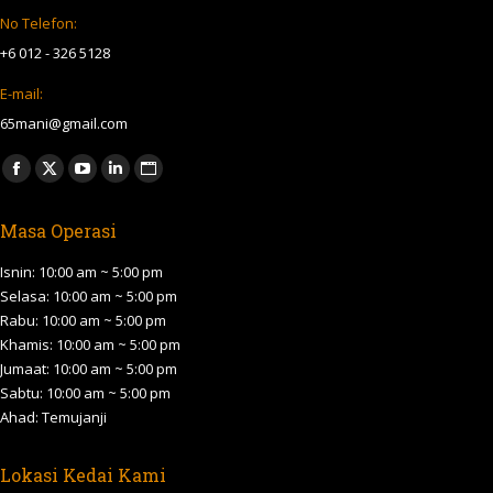
No Telefon:
+6 012 - 326 5128
E-mail:
65mani@gmail.com
Find us on:
Facebook
X
YouTube
Linkedin
Website
page
page
page
page
page
Masa Operasi
opens
opens
opens
opens
opens
in
in
in
in
in
Isnin: 10:00 am ~ 5:00 pm
new
new
new
new
new
Selasa: 10:00 am ~ 5:00 pm
Rabu: 10:00 am ~ 5:00 pm
window
window
window
window
window
Khamis: 10:00 am ~ 5:00 pm
Jumaat: 10:00 am ~ 5:00 pm
Sabtu: 10:00 am ~ 5:00 pm
Ahad: Temujanji
Lokasi Kedai Kami