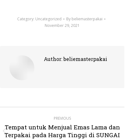
Category:
Uncategorized
By
beliemasterpakai
November 29, 2021
Author:
beliemasterpakai
Post
PREVIOUS
navigation
Tempat untuk Menjual Emas Lama dan
Terpakai pada Harga Tinggi di SUNGAI
Previous