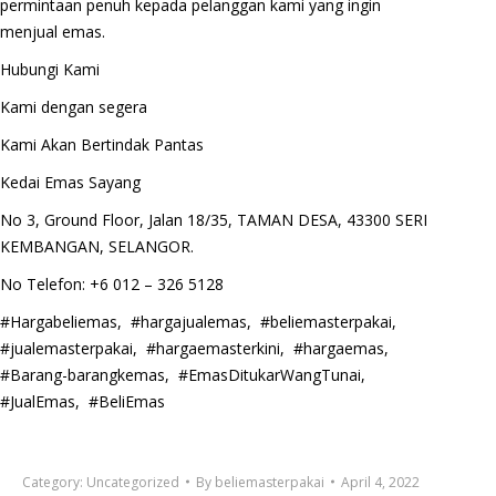
permintaan penuh kepada pelanggan kami yang ingin
menjual emas.
Hubungi Kami
Kami dengan segera
Kami Akan Bertindak Pantas
Kedai Emas Sayang
No 3, Ground Floor, Jalan 18/35, TAMAN DESA, 43300 SERI
KEMBANGAN, SELANGOR.
No Telefon: +6 012 – 326 5128
#Hargabeliemas, #hargajualemas, #beliemasterpakai,
#jualemasterpakai, #hargaemasterkini, #hargaemas,
#Barang-barangkemas, #EmasDitukarWangTunai,
#JualEmas, #BeliEmas
Category:
Uncategorized
By
beliemasterpakai
April 4, 2022