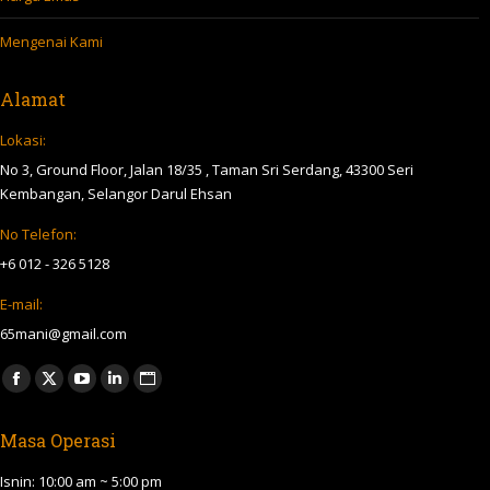
Mengenai Kami
Alamat
Lokasi:
No 3, Ground Floor, Jalan 18/35 , Taman Sri Serdang, 43300 Seri
Kembangan, Selangor Darul Ehsan
No Telefon:
+6 012 - 326 5128
E-mail:
65mani@gmail.com
Find us on:
Facebook
X
YouTube
Linkedin
Website
page
page
page
page
page
Masa Operasi
opens
opens
opens
opens
opens
in
in
in
in
in
Isnin: 10:00 am ~ 5:00 pm