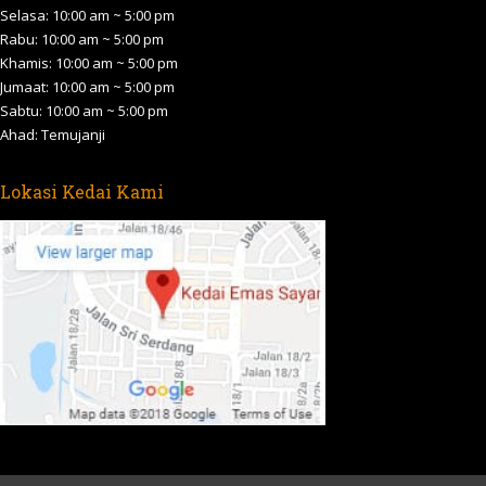
new
new
new
new
new
Selasa: 10:00 am ~ 5:00 pm
Rabu: 10:00 am ~ 5:00 pm
window
window
window
window
window
Khamis: 10:00 am ~ 5:00 pm
Jumaat: 10:00 am ~ 5:00 pm
Sabtu: 10:00 am ~ 5:00 pm
Ahad: Temujanji
Lokasi Kedai Kami