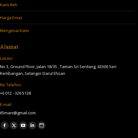
Kami Beli
Harga Emas
Mengenai Kami
Alamat
Lokasi:
No 3, Ground Floor, Jalan 18/35 , Taman Sri Serdang, 43300 Seri
Kembangan, Selangor Darul Ehsan
No Telefon:
+6 012 - 326 5128
E-mail:
65mani@gmail.com
Find us on:
Facebook
X
YouTube
Linkedin
Website
page
page
page
page
page