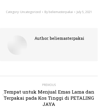
Category:
Uncategorized
By
beliemasterpakai
July 5, 2021
Author:
beliemasterpakai
Post
PREVIOUS
navigation
Tempat untuk Menjual Emas Lama dan
Terpakai pada Kos Tinggi di PETALING
Previous
post:
JAYA