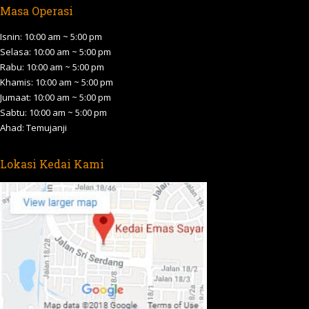
Masa Operasi
opens
opens
opens
opens
opens
in
in
in
in
in
Isnin: 10:00 am ~ 5:00 pm
new
new
new
new
new
Selasa: 10:00 am ~ 5:00 pm
Rabu: 10:00 am ~ 5:00 pm
window
window
window
window
window
Khamis: 10:00 am ~ 5:00 pm
Jumaat: 10:00 am ~ 5:00 pm
Sabtu: 10:00 am ~ 5:00 pm
Ahad: Temujanji
Lokasi Kedai Kami