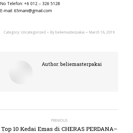
No Telefon: +6 012 – 326 5128
E-mail: 65mani@gmail.com
Category:
Uncategorized
By
beliemasterpakai
March 16, 2019
Author:
beliemasterpakai
Post
PREVIOUS
navigation
Top 10 Kedai Emas di CHERAS PERDANA–