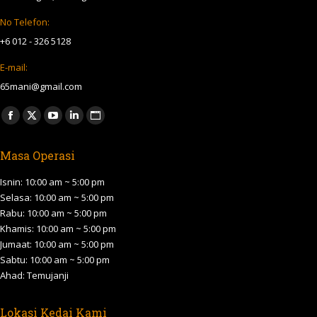
No Telefon:
+6 012 - 326 5128
E-mail:
65mani@gmail.com
Find us on:
Facebook
X
YouTube
Linkedin
Website
page
page
page
page
page
Masa Operasi
opens
opens
opens
opens
opens
in
in
in
in
in
Isnin: 10:00 am ~ 5:00 pm
new
new
new
new
new
Selasa: 10:00 am ~ 5:00 pm
Rabu: 10:00 am ~ 5:00 pm
window
window
window
window
window
Khamis: 10:00 am ~ 5:00 pm
Jumaat: 10:00 am ~ 5:00 pm
Sabtu: 10:00 am ~ 5:00 pm
Ahad: Temujanji
Lokasi Kedai Kami