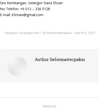
Seri Kembangan, Selangor Darul Ehsan
No Telefon: +6 012 – 326 5128
E-mail: 65mani@gmail.com
Category:
Uncategorized
By
beliemasterpakai
March 8, 2019
Author:
beliemasterpakai
Post
PREVIOUS