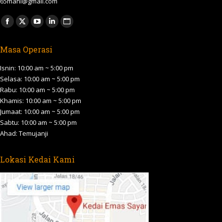
65mani@gmail.com
Find us on:
Facebook
X
YouTube
Linkedin
Website
page
page
page
page
page
Masa Operasi
opens
opens
opens
opens
opens
in
in
in
in
in
Isnin: 10:00 am ~ 5:00 pm
new
new
new
new
new
Selasa: 10:00 am ~ 5:00 pm
Rabu: 10:00 am ~ 5:00 pm
window
window
window
window
window
Khamis: 10:00 am ~ 5:00 pm
Jumaat: 10:00 am ~ 5:00 pm
Sabtu: 10:00 am ~ 5:00 pm
Ahad: Temujanji
Lokasi Kedai Kami