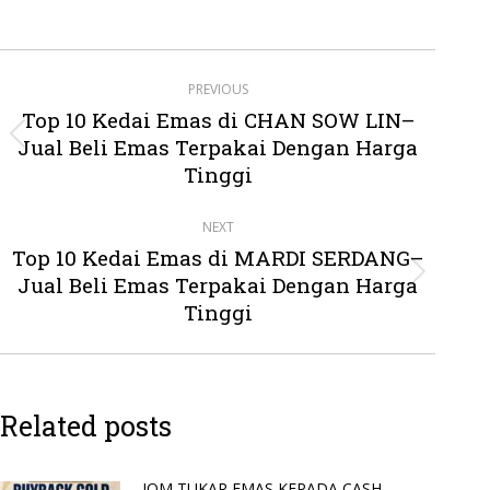
Post
PREVIOUS
navigation
Top 10 Kedai Emas di CHAN SOW LIN–
Jual Beli Emas Terpakai Dengan Harga
Previous
post:
Tinggi
NEXT
Top 10 Kedai Emas di MARDI SERDANG–
Jual Beli Emas Terpakai Dengan Harga
Next
post:
Tinggi
Related posts
JOM TUKAR EMAS KEPADA CASH –