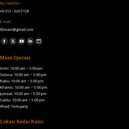
No Telefon:
+6 012 - 326 5128
E-mail:
65mani@gmail.com
Find us on:
Facebook
X
YouTube
Linkedin
Website
page
page
page
page
page
Masa Operasi
opens
opens
opens
opens
opens
in
in
in
in
in
Isnin: 10:00 am ~ 5:00 pm
new
new
new
new
new
Selasa: 10:00 am ~ 5:00 pm
Rabu: 10:00 am ~ 5:00 pm
window
window
window
window
window
Khamis: 10:00 am ~ 5:00 pm
Jumaat: 10:00 am ~ 5:00 pm
Sabtu: 10:00 am ~ 5:00 pm
Ahad: Temujanji
Lokasi Kedai Kami