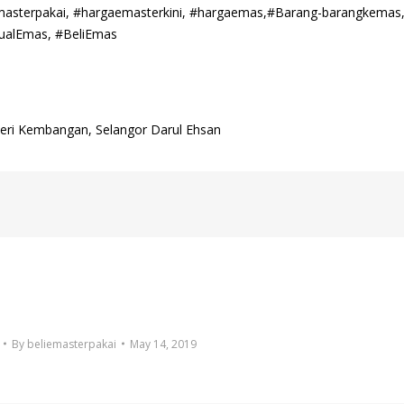
emasterpakai, #hargaemasterkini, #hargaemas,#Barang-barangkemas
ualEmas, #BeliEmas
 Seri Kembangan, Selangor Darul Ehsan
By
beliemasterpakai
May 14, 2019