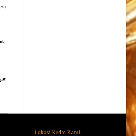
era
ik
gan
Lokasi Kedai Kami