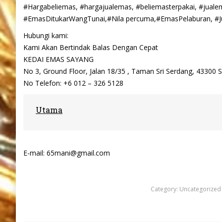
#Hargabeliemas, #hargajualemas, #beliemasterpakai, #jual
#EmasDitukarWangTunai,#Nila percuma,#EmasPelaburan, #J
Hubungi kami:
Kami Akan Bertindak Balas Dengan Cepat
KEDAI EMAS SAYANG
No 3, Ground Floor, Jalan 18/35 , Taman Sri Serdang, 43300
No Telefon: +6 012 – 326 5128
Utama
E-mail: 65mani@gmail.com
Category:
Uncategorized