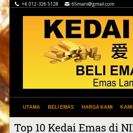
+6 012-326 5128
65mani@gmail.com
UTAMA
BELI EMAS
HARGA KAMI
KAMI
Top 10 Kedai Emas di N