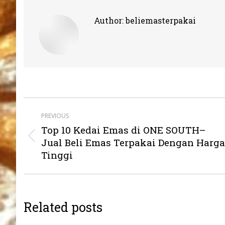
Author:
beliemasterpakai
Post
PREVIOUS
navigation
Top 10 Kedai Emas di ONE SOUTH–
Previous
Jual Beli Emas Terpakai Dengan Harga
post:
Tinggi
Related posts