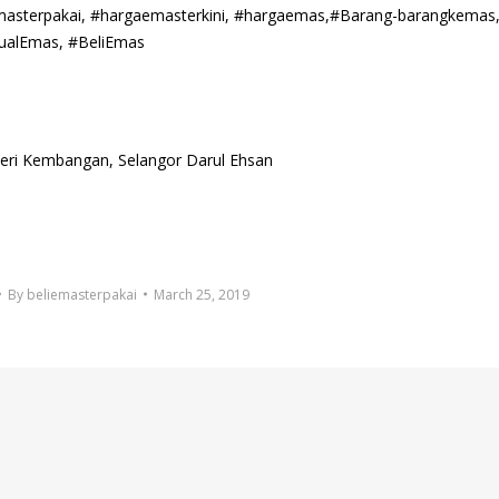
emasterpakai, #hargaemasterkini, #hargaemas,#Barang-barangkemas
ualEmas, #BeliEmas
 Seri Kembangan, Selangor Darul Ehsan
By
beliemasterpakai
March 25, 2019