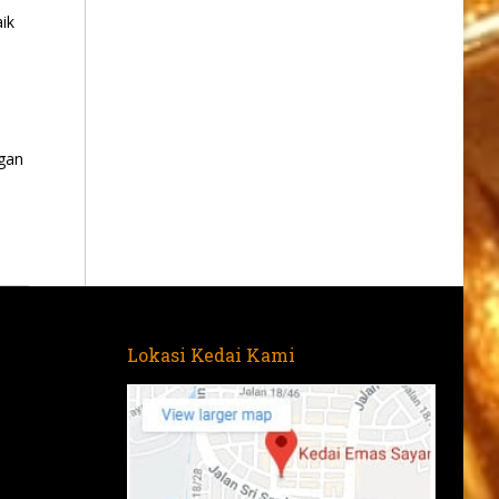
ik
gan
Lokasi Kedai Kami