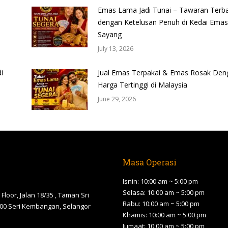
Emas Lama Jadi Tunai – Tawaran Terba
dengan Ketelusan Penuh di Kedai Emas
Sayang
July 13, 2026
i
Jual Emas Terpakai & Emas Rosak Den
Harga Tertinggi di Malaysia
June 29, 2026
Masa Operasi
Isnin: 10:00 am ~ 5:00 pm
Selasa: 10:00 am ~ 5:00 pm
Floor, Jalan 18/35 , Taman Sri
Rabu: 10:00 am ~ 5:00 pm
00 Seri Kembangan, Selangor
Khamis: 10:00 am ~ 5:00 pm
Jumaat: 10:00 am ~ 5:00 pm