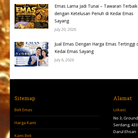
Emas Lama Jadi Tunai – Tawaran Terbaik
dengan Ketelusan Penuh di Kedai Emas
Sayang
July 20, 2026
Jual Emas Dengan Harga Emas Tertinggi d
Kedai Emas Sayang
July 6, 2026
Sitemap
Alamat
Beli Emas
Lokasi:
No 3, Ground 
Harga Kami
Serdang, 433
Darul Ehsan
Kami Beli