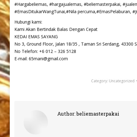
#Hargabeliemas, #hargajualemas, #beliemasterpakai, #jual
#EmasDitukarWangTunai,#Nila percuma,#EmasPelaburan, #J
Hubungi kami:
Kami Akan Bertindak Balas Dengan Cepat
KEDAI EMAS SAYANG
No 3, Ground Floor, Jalan 18/35 , Taman Sri Serdang, 43300
No Telefon: +6 012 – 326 5128
E-mail: 65mani@gmail.com
Category:
Uncategorized
Author:
beliemasterpakai