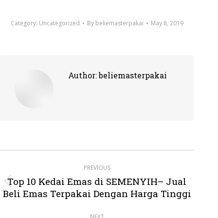
Category:
Uncategorized
By
beliemasterpakai
May 8, 2019
Author:
beliemasterpakai
Post
PREVIOUS
navigation
Top 10 Kedai Emas di SEMENYIH– Jual
Previous
Beli Emas Terpakai Dengan Harga Tinggi
post:
NEXT