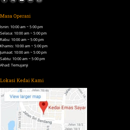
Facebook
X
YouTube
Linkedin
Website
page
page
page
page
page
Masa Operasi
opens
opens
opens
opens
opens
in
in
in
in
in
Isnin: 10:00 am ~ 5:00 pm
new
new
new
new
new
Selasa: 10:00 am ~ 5:00 pm
Rabu: 10:00 am ~ 5:00 pm
window
window
window
window
window
Khamis: 10:00 am ~ 5:00 pm
Jumaat: 10:00 am ~ 5:00 pm
Sabtu: 10:00 am ~ 5:00 pm
Ahad: Temujanji
Lokasi Kedai Kami