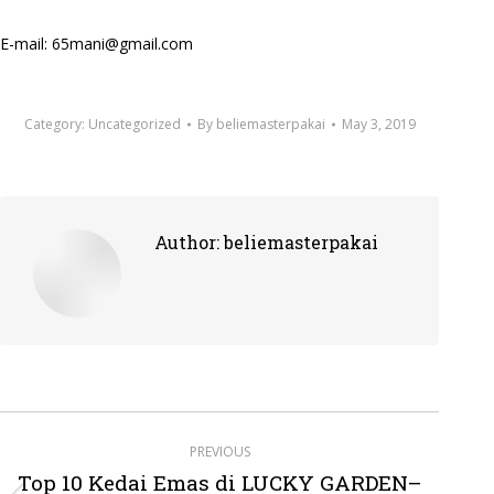
E-mail: 65mani@gmail.com
Category:
Uncategorized
By
beliemasterpakai
May 3, 2019
Author:
beliemasterpakai
Post
PREVIOUS
navigation
Top 10 Kedai Emas di LUCKY GARDEN–