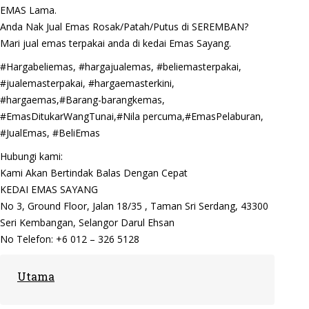
EMAS Lama.
Anda Nak Jual Emas Rosak/Patah/Putus di SEREMBAN?
Mari jual emas terpakai anda di kedai Emas Sayang.
#Hargabeliemas, #hargajualemas, #beliemasterpakai,
#jualemasterpakai, #hargaemasterkini,
#hargaemas,#Barang-barangkemas,
#EmasDitukarWangTunai,#Nila percuma,#EmasPelaburan,
#JualEmas, #BeliEmas
Hubungi kami:
Kami Akan Bertindak Balas Dengan Cepat
KEDAI EMAS SAYANG
No 3, Ground Floor, Jalan 18/35 , Taman Sri Serdang, 43300
Seri Kembangan, Selangor Darul Ehsan
No Telefon: +6 012 – 326 5128
Utama