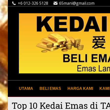
+6 012-326 5128
65mani@gmail.com
UTAMA
BELI EMAS
HARGA KAMI
KAMI
Top 10 Kedai Emas di 