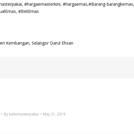
emasterpakai, #hargaemasterkini, #hargaemas,#Barang-barangkemas
ualEmas, #BeliEmas
 Seri Kembangan, Selangor Darul Ehsan
By
beliemasterpakai
May 21, 2019