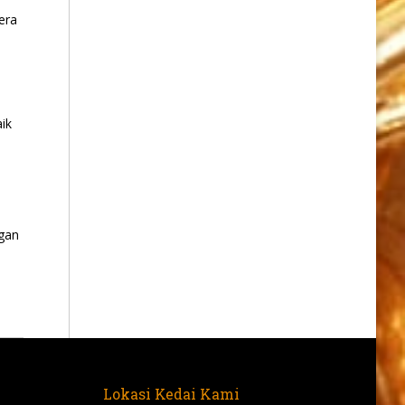
era
ik
gan
Lokasi Kedai Kami