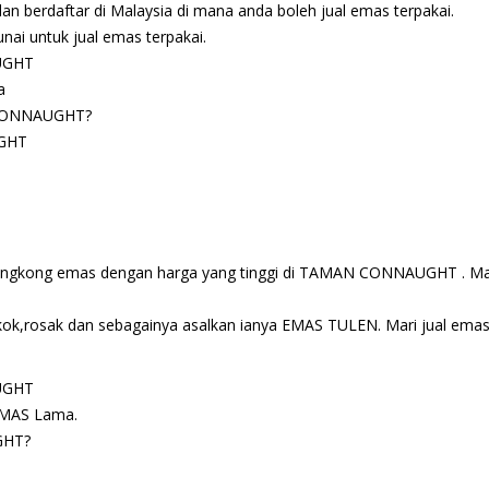
n berdaftar di Malaysia di mana anda boleh jual emas terpakai.
nai untuk jual emas terpakai.
UGHT
a
N CONNAUGHT?
GHT
jongkong emas dengan harga yang tinggi di TAMAN CONNAUGHT . Ma
ok,rosak dan sebagainya asalkan ianya EMAS TULEN. Mari jual ema
UGHT
EMAS Lama.
GHT?