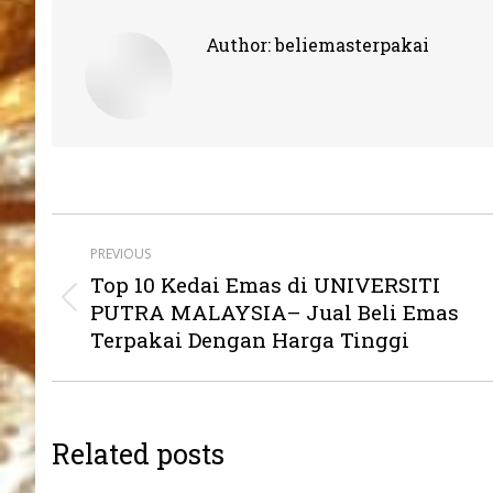
Author:
beliemasterpakai
Post
PREVIOUS
navigation
Top 10 Kedai Emas di UNIVERSITI
Previous
PUTRA MALAYSIA– Jual Beli Emas
post:
Terpakai Dengan Harga Tinggi
Related posts