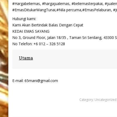
#Hargabeliemas, #hargajualemas, #beliemasterpakai, #jual
#EmasDitukarWangTunai,#Nila percuma,#EmasPelaburan, #J
Hubungi kami:
Kami Akan Bertindak Balas Dengan Cepat
KEDAI EMAS SAYANG
No 3, Ground Floor, Jalan 18/35 , Taman Sri Serdang, 43300
No Telefon: +6 012 – 326 5128
Utama
E-mail: 65mani@gmail.com
Category:
Uncategorized