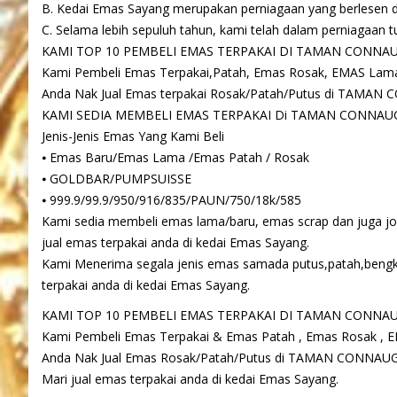
B. Kedai Emas Sayang merupakan perniagaan yang berlesen da
C. Selama lebih sepuluh tahun, kami telah dalam perniagaan tu
KAMI TOP 10 PEMBELI EMAS TERPAKAI DI TAMAN CONNA
Kami Pembeli Emas Terpakai,Patah, Emas Rosak, EMAS Lam
Anda Nak Jual Emas terpakai Rosak/Patah/Putus di TAMA
KAMI SEDIA MEMBELI EMAS TERPAKAI Di TAMAN CONNAU
Jenis-Jenis Emas Yang Kami Beli
⦁ Emas Baru/Emas Lama /Emas Patah / Rosak
⦁ GOLDBAR/PUMPSUISSE
⦁ 999.9/99.9/950/916/835/PAUN/750/18k/585
Kami sedia membeli emas lama/baru, emas scrap dan juga 
jual emas terpakai anda di kedai Emas Sayang.
Kami Menerima segala jenis emas samada putus,patah,bengk
terpakai anda di kedai Emas Sayang.
KAMI TOP 10 PEMBELI EMAS TERPAKAI DI TAMAN CONNA
Kami Pembeli Emas Terpakai & Emas Patah , Emas Rosak , 
Anda Nak Jual Emas Rosak/Patah/Putus di TAMAN CONNAU
Mari jual emas terpakai anda di kedai Emas Sayang.