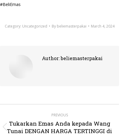
#BeliEmas
Category:
Uncategorized
By
beliemasterpakai
March 4, 2024
Author:
beliemasterpakai
Post
PREVIOUS
navigation
Tukarkan Emas Anda kepada Wang
Tunai DENGAN HARGA TERTINGGI di
Previous