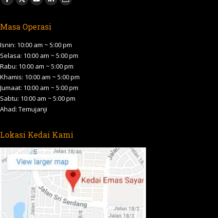
Facebook
X
YouTube
Linkedin
Website
page
page
page
page
page
Masa Operasi
opens
opens
opens
opens
opens
in
in
in
in
in
Isnin: 10:00 am ~ 5:00 pm
new
new
new
new
new
Selasa: 10:00 am ~ 5:00 pm
Rabu: 10:00 am ~ 5:00 pm
window
window
window
window
window
Khamis: 10:00 am ~ 5:00 pm
Jumaat: 10:00 am ~ 5:00 pm
Sabtu: 10:00 am ~ 5:00 pm
Ahad: Temujanji
Lokasi Kedai Kami