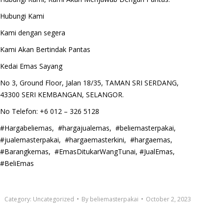
Hubungi Kami
Kami dengan segera
Kami Akan Bertindak Pantas
Kedai Emas Sayang
No 3, Ground Floor, Jalan 18/35, TAMAN SRI SERDANG,
43300 SERI KEMBANGAN, SELANGOR.
No Telefon: +6 012 – 326 5128
#Hargabeliemas, #hargajualemas, #beliemasterpakai,
#jualemasterpakai, #hargaemasterkini, #hargaemas,
#Barangkemas, #EmasDitukarWangTunai, #JualEmas,
#BeliEmas
Category:
Uncategorized
By
beliemasterpakai
October 2, 2023