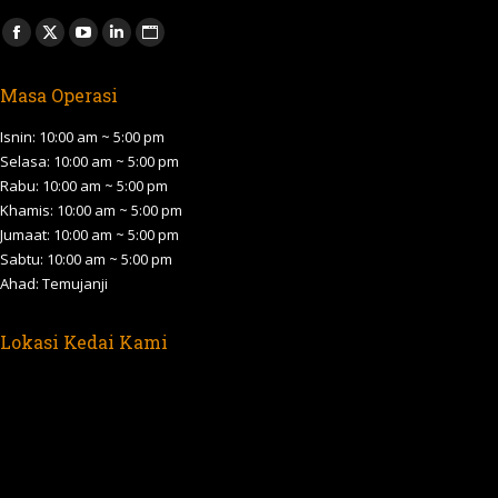
Find us on:
Facebook
X
YouTube
Linkedin
Website
page
page
page
page
page
Masa Operasi
opens
opens
opens
opens
opens
in
in
in
in
in
Isnin: 10:00 am ~ 5:00 pm
new
new
new
new
new
Selasa: 10:00 am ~ 5:00 pm
Rabu: 10:00 am ~ 5:00 pm
window
window
window
window
window
Khamis: 10:00 am ~ 5:00 pm
Jumaat: 10:00 am ~ 5:00 pm
Sabtu: 10:00 am ~ 5:00 pm
Ahad: Temujanji
Lokasi Kedai Kami