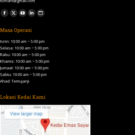
65mani@gmail.com
Find us on:
Facebook
X
YouTube
Linkedin
Website
page
page
page
page
page
Masa Operasi
opens
opens
opens
opens
opens
in
in
in
in
in
Isnin: 10:00 am ~ 5:00 pm
new
new
new
new
new
Selasa: 10:00 am ~ 5:00 pm
Rabu: 10:00 am ~ 5:00 pm
window
window
window
window
window
Khamis: 10:00 am ~ 5:00 pm
Jumaat: 10:00 am ~ 5:00 pm
Sabtu: 10:00 am ~ 5:00 pm
Ahad: Temujanji
Lokasi Kedai Kami