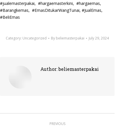
#jualemasterpakai, #hargaemasterkini, #hargaemas,
#Barangkemas, #EmasDitukarWangTunai, #JualEmas,
#BeliEmas
Category:
Uncategorized
By
beliemasterpakai
July 29, 2024
Author:
beliemasterpakai
Post
PREVIOUS