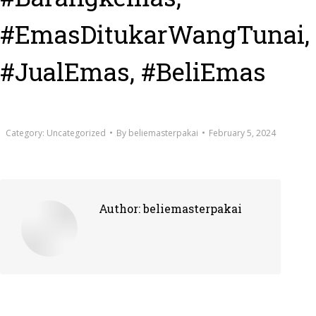
#EmasDitukarWangTunai,
#JualEmas, #BeliEmas
Category:
Uncategorized
By
beliemasterpakai
February 5, 2024
Author:
beliemasterpakai