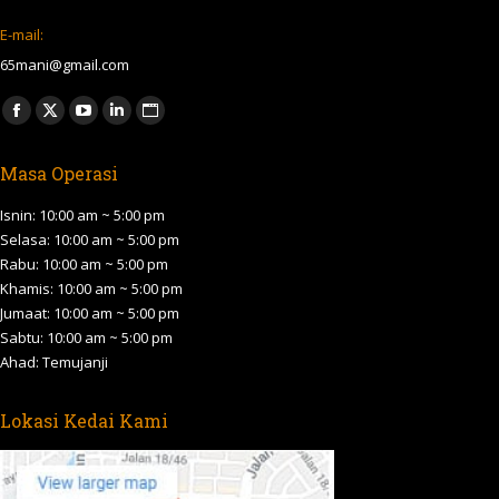
E-mail:
65mani@gmail.com
Find us on:
Facebook
X
YouTube
Linkedin
Website
page
page
page
page
page
Masa Operasi
opens
opens
opens
opens
opens
in
in
in
in
in
Isnin: 10:00 am ~ 5:00 pm
new
new
new
new
new
Selasa: 10:00 am ~ 5:00 pm
Rabu: 10:00 am ~ 5:00 pm
window
window
window
window
window
Khamis: 10:00 am ~ 5:00 pm
Jumaat: 10:00 am ~ 5:00 pm
Sabtu: 10:00 am ~ 5:00 pm
Ahad: Temujanji
Lokasi Kedai Kami