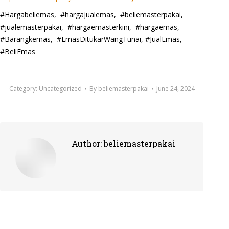
#Hargabeliemas, #hargajualemas, #beliemasterpakai,
#jualemasterpakai, #hargaemasterkini, #hargaemas,
#Barangkemas, #EmasDitukarWangTunai, #JualEmas,
#BeliEmas
Category:
Uncategorized
By
beliemasterpakai
June 24, 2024
Author:
beliemasterpakai