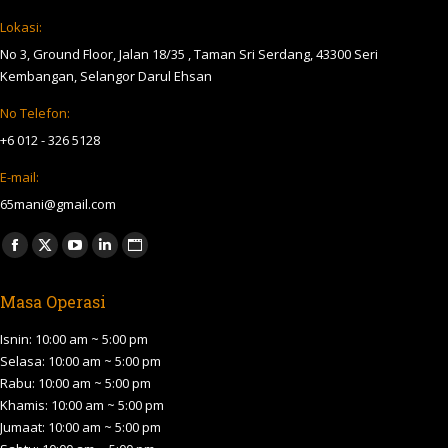
Lokasi:
No 3, Ground Floor, Jalan 18/35 , Taman Sri Serdang, 43300 Seri
Kembangan, Selangor Darul Ehsan
No Telefon:
+6 012 - 326 5128
E-mail:
65mani@gmail.com
Find us on:
Facebook
X
YouTube
Linkedin
Website
page
page
page
page
page
Masa Operasi
opens
opens
opens
opens
opens
in
in
in
in
in
Isnin: 10:00 am ~ 5:00 pm
new
new
new
new
new
Selasa: 10:00 am ~ 5:00 pm
Rabu: 10:00 am ~ 5:00 pm
window
window
window
window
window
Khamis: 10:00 am ~ 5:00 pm
Jumaat: 10:00 am ~ 5:00 pm