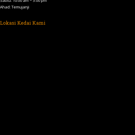
Sabtu: 10:00 am ~ 5:00 pm
Ahad: Temujanji
Lokasi Kedai Kami