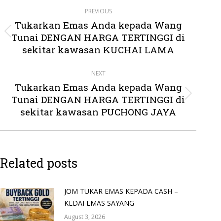
Post
PREVIOUS
navigation
Tukarkan Emas Anda kepada Wang
Tunai DENGAN HARGA TERTINGGI di
Previous
post:
sekitar kawasan KUCHAI LAMA
NEXT
Tukarkan Emas Anda kepada Wang
Tunai DENGAN HARGA TERTINGGI di
Next
post:
sekitar kawasan PUCHONG JAYA
Related posts
JOM TUKAR EMAS KEPADA CASH –
KEDAI EMAS SAYANG
August 3, 2026