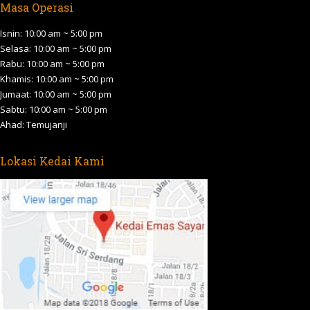
Masa Operasi
opens
opens
opens
opens
opens
in
in
in
in
in
Isnin: 10:00 am ~ 5:00 pm
new
new
new
new
new
Selasa: 10:00 am ~ 5:00 pm
Rabu: 10:00 am ~ 5:00 pm
window
window
window
window
window
Khamis: 10:00 am ~ 5:00 pm
Jumaat: 10:00 am ~ 5:00 pm
Sabtu: 10:00 am ~ 5:00 pm
Ahad: Temujanji
Lokasi Kedai Kami