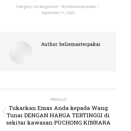
Category:
Uncategorized
By
beliemasterpakai
September 11, 2023
Author:
beliemasterpakai
Post
PREVIOUS
navigation
Tukarkan Emas Anda kepada Wang
Tunai DENGAN HARGA TERTINGGI di
Previous
post:
sekitar kawasan PUCHONG KINRARA