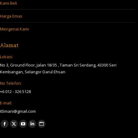
Kami Beli
Harga Emas
Mengenai Kami
Alamat
Lokasi:
No 3, Ground Floor, Jalan 18/35 , Taman Sri Serdang, 43300 Seri
Kembangan, Selangor Darul Ehsan
No Telefon:
+6 012 - 326 5128
E-mail:
65mani@gmail.com
Find us on:
Facebook
X
YouTube
Linkedin
Website
page
page
page
page
page