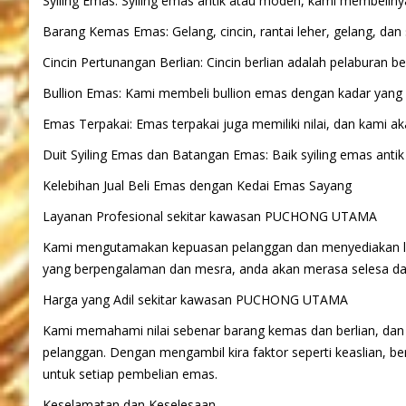
Syiling Emas: Syiling emas antik atau moden, kami membeliny
Barang Kemas Emas: Gelang, cincin, rantai leher, gelang, dan
Cincin Pertunangan Berlian: Cincin berlian adalah pelaburan 
Bullion Emas: Kami membeli bullion emas dengan kadar yang 
Emas Terpakai: Emas terpakai juga memiliki nilai, dan kami 
Duit Syiling Emas dan Batangan Emas: Baik syiling emas ant
Kelebihan Jual Beli Emas dengan Kedai Emas Sayang
Layanan Profesional sekitar kawasan PUCHONG UTAMA
Kami mengutamakan kepuasan pelanggan dan menyediakan lay
yang berpengalaman dan mesra, anda akan merasa selesa da
Harga yang Adil sekitar kawasan PUCHONG UTAMA
Kami memahami nilai sebenar barang kemas dan berlian, dan
pelanggan. Dengan mengambil kira faktor seperti keaslian, b
untuk setiap pembelian emas.
Keselamatan dan Keselesaan