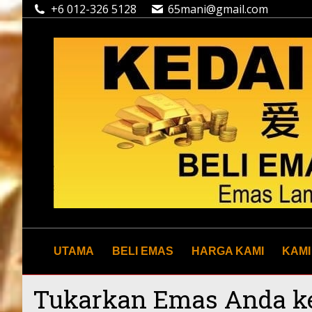
+6 012-326 5128
65mani@gmail.com
UTAMA
BELI EMAS
HARGA KAMI
KAMI
Tukarkan Emas Anda k