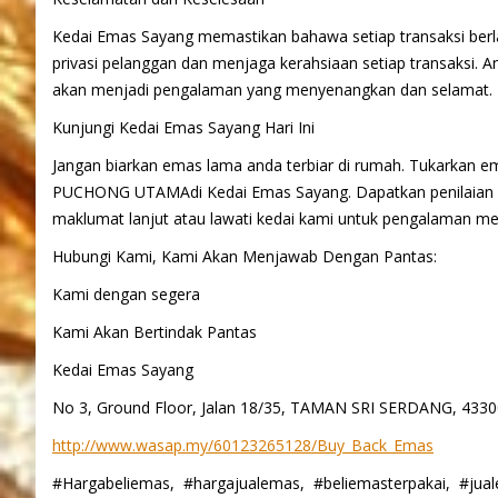
Kedai Emas Sayang memastikan bahawa setiap transaksi berl
privasi pelanggan dan menjaga kerahsiaan setiap transaksi
akan menjadi pengalaman yang menyenangkan dan selamat.
Kunjungi Kedai Emas Sayang Hari Ini
Jangan biarkan emas lama anda terbiar di rumah. Tukarkan e
PUCHONG UTAMAdi Kedai Emas Sayang. Dapatkan penilaian pe
maklumat lanjut atau lawati kedai kami untuk pengalaman 
Hubungi Kami, Kami Akan Menjawab Dengan Pantas:
Kami dengan segera
Kami Akan Bertindak Pantas
Kedai Emas Sayang
No 3, Ground Floor, Jalan 18/35, TAMAN SRI SERDANG, 4
http://www.wasap.my/60123265128/Buy_Back_Emas
#Hargabeliemas, #hargajualemas, #beliemasterpakai, #ju