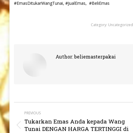
#EmasDitukarWangTunai, #JualEmas, #BeliEmas
Category:
Uncategorized
Author:
beliemasterpakai
Post
PREVIOUS
navigation
Tukarkan Emas Anda kepada Wang
Previous
Tunai DENGAN HARGA TERTINGGI di